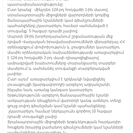
պատասխանատվությունը:
Ըստ նրանց՝ մինչդեռ 124-րդ հոդվածի 1-ին մասով
տրանսպորտային միջոցների վարորդների կողմից
ճանապարհային նշանների կամ գծանշումների
պահանջները չկատարելու համար սահմանված է
տուգանք` 5 հազար դրամի չափով:
Մարտի 19-ին խորհրդարանում շրջանառության մեջ
դրված Վարչական իրավախախտումների վերաբերյալ ՀՀ
օրենսգրքում փոփոխություն և լրացումներ կատարելու
մասին օրենսդրական նախաձեռնությամբ առաջարկվում
է 124-րդ հոդվածի 2-րդ մասի դիսպոզիցիայով
ամրագրված խախտումները տարանջատել տարբեր
մասերում և սահմանել տուգանքի տարբերակված
չափեր:
Ըստ այդմ՝ առաջարկվում է կրկնակի նվազեցնել
լուսացույցի (կարգավորողի) արգելող ազդանշանի,
ինչպես նաև առանց կանգառ կատարելու
երթևեկությունն արգելող ճանապարհային նշանի
առկայության դեպքերում վարորդի կանգ առնելու տեղը
ցույց տվող գծանշման կամ նշանի պահանջները
չկատարելու համար ներկայումս գործող 10 հազար
դրամի տուգանքի չափը:
Տրանսպորտային միջոցների երթևեկության հարկադիր
հոսքերն իրարից բաժանող գծանշումների կամ նշանների
պահանջները չկատարելու և