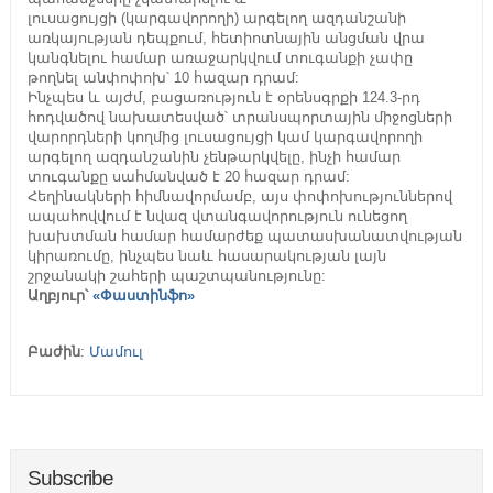
լուսացույցի (կարգավորողի) արգելող ազդանշանի
առկայության դեպքում, հետիոտնային անցման վրա
կանգնելու համար առաջարկվում տուգանքի չափը
թողնել անփոփոխ՝ 10 հազար դրամ:
Ինչպես և այժմ, բացառություն է օրենսգրքի 124.3-րդ
հոդվածով նախատեսված՝ տրանսպորտային միջոցների
վարորդների կողմից լուսացույցի կամ կարգավորողի
արգելող ազդանշանին չենթարկվելը, ինչի համար
տուգանքը սահմանված է 20 հազար դրամ:
Հեղինակների հիմնավորմամբ, այս փոփոխություններով
ապահովվում է նվազ վտանգավորություն ունեցող
խախտման համար համարժեք պատասխանատվության
կիրառումը, ինչպես նաև հասարակության լայն
շրջանակի շահերի պաշտպանությունը:
Աղբյուր՝
«Փաստինֆո»
Բաժին
:
Մամուլ
Subscribe