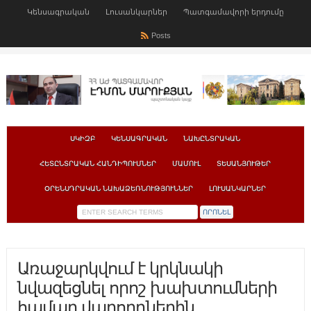
Կենսագրական
Լուսանկարներ
Պատգամավորի երդումը
Posts
ՍԿԻԶԲ
ԿԵՆՍԱԳՐԱԿԱՆ
ՆԱԽԸՆՏՐԱԿԱՆ
ՀԵՏԸՆՏՐԱԿԱՆ ՀԱՆԴԻՊՈՒՄՆԵՐ
ՄԱՄՈՒԼ
ՏԵՍԱՆՅՈՒԹԵՐ
ՕՐԵՆՍԴՐԱԿԱՆ ՆԱԽԱՁԵՌՆՈՒԹՅՈՒՆՆԵՐ
ԼՈՒՍԱՆԿԱՐՆԵՐ
Առաջարկվում է կրկնակի
նվազեցնել որոշ խախտումների
համար վարորդներին