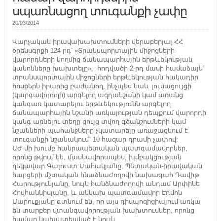
սպառնացող տուգանքի չափը
20/03/2014
Վարչական իրավախախտումների վերաբերյալ ՀՀ
օրենսգրքի 124-րդ՝ «Տրանսպորտային միջոցների
վարորդների կողմից ճանապարհային երթևեկության
կանոնները խախտելը», հոդվածի 2-րդ մասի համաձայն՝
տրանսպորտային միջոցների երթևեկության հակադիր
հոսքերն իրարից բաժանող, ինչպես նաև լուսացույցի
(կարգավորողի) արգելող ազդանշանի կամ առանց
կանգառ կատարելու երթևեկությունն արգելող
ճանապարհային նշանի առկայության դեպքում վարորդի
կանգ առնելու տեղը ցույց տվող գծանշումների կամ
նշանների պահանջները չկատարելը առաջացնում է
տուգանքի նշանակում` 10 հազար դրամի չափով:
ԱԺ մի խումբ հանրապետական պատգամավորներ,
որոնց թվում են, մասնավորապես, խմբակցության
ղեկավար Գալուստ Սահակյանը, Պետական-իրավական
հարցերի մշտական հնաձնաժողովի նախագահ Դավիթ
Հարությունյանը, նույն հանձնաժողովի անդամ Արփինե
Հովհաննիսյանը, և անկախ պատգամավոր Էդմոն
Մարուքյանը գտնում են, որ այս դիսպոզիցիայում առկա
են տարբեր վտանգավորության խախտումներ, որոնց
համար նախատեսված է նույն