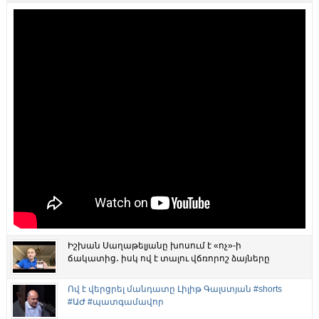
Իշխան Սաղաթելյանը խոսում է «ոչ»-ի
ճակատից․ իսկ ով է տալու վճռորոշ ձայները
Ով է վերցրել մանդատը Լիլիթ Գալստյան #shorts
#ԱԺ #պատգամավոր