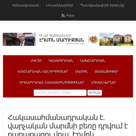
Կենսագրական
Լուսանկարներ
Պատգամավորի երդումը
Posts
ՍԿԻԶԲ
ԿԵՆՍԱԳՐԱԿԱՆ
ՆԱԽԸՆՏՐԱԿԱՆ
ՀԵՏԸՆՏՐԱԿԱՆ ՀԱՆԴԻՊՈՒՄՆԵՐ
ՄԱՄՈՒԼ
ՏԵՍԱՆՅՈՒԹԵՐ
ՕՐԵՆՍԴՐԱԿԱՆ ՆԱԽԱՁԵՌՆՈՒԹՅՈՒՆՆԵՐ
ԼՈՒՍԱՆԿԱՐՆԵՐ
Հակասահմանադրական է.
վարչական մարմնի բեռը դրվում է
քաղաքացու վրա. Էդմոն