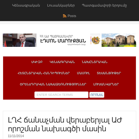
Կենսագրական
Լուսանկարներ
Պատգամավորի երդումը
Posts
ՍԿԻԶԲ
ԿԵՆՍԱԳՐԱԿԱՆ
ՆԱԽԸՆՏՐԱԿԱՆ
ՀԵՏԸՆՏՐԱԿԱՆ ՀԱՆԴԻՊՈՒՄՆԵՐ
ՄԱՄՈՒԼ
ՏԵՍԱՆՅՈՒԹԵՐ
ՕՐԵՆՍԴՐԱԿԱՆ ՆԱԽԱՁԵՌՆՈՒԹՅՈՒՆՆԵՐ
ԼՈՒՍԱՆԿԱՐՆԵՐ
ԼՂՀ ճանաչման վերաբերյալ ԱԺ
որոշման նախագծի մասին
11/11/2014