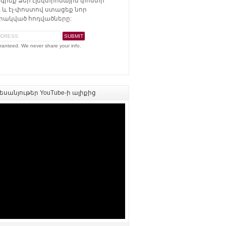
գրեք Ձեր էլեկտրոնային փոստի
 և էլ-փոստով ստացեք նոր
ակված հոդվածները:
ranteed. We never share your info.
սանյութեր YouTube-ի ալիքից