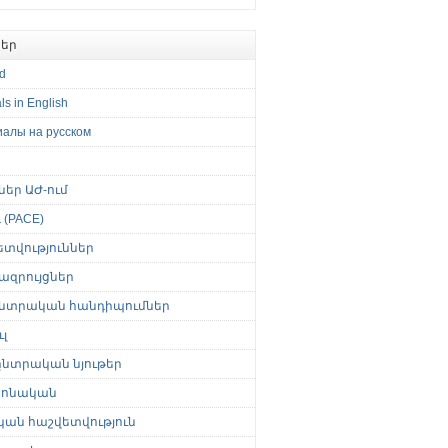
եր
ed
ls in English
иалы на русском
թներ ԱԺ-ում
(PACE)
ետվություններ
ազրույցներ
նտրական հանդիպումներ
լ
նտրական նյութեր
ոնական
կան հաշվետվություն