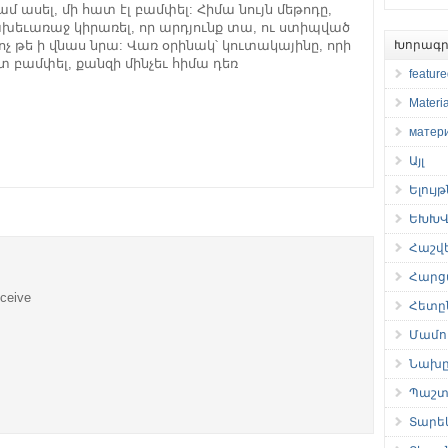
 ասել, մի հատ էլ բամփել: Հիմա նույն մեթոդը,
խեւառաջ կիրառել, որ արդյունք տա, ու ստիպված
Խորագր
ոչ թե ի վնաս նրա: Վառ օրինակ՝ կուտակայինը, որի
ատ բամփել, քանզի մինչեւ հիմա դեռ
featur
Materia
матер
Այլ
Ելույ
ԵԽԽՎ 
Հաշվ
Հարց
eceive
Հետը
Մամու
Նախը
Պաշտ
Տարե