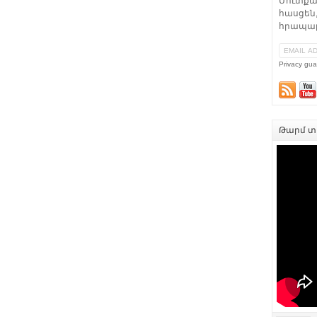
Մուտքա
հասցեն,
հրապար
Privacy gua
Թարմ տե