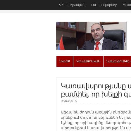
Կենսագրական
Լուսանկարներ
Պատ
ՍԿԻԶԲ
ԿԵՆՍԱԳՐԱԿԱՆ
ՆԱԽԸՆՏՐԱԿԱՆ
Կառավարությանը 
բամփել, որ խելքի գ
05/03/2015
Ազգային ժողովն առաջին ընթերցմ
օրենքում փոփոխություններ եւ լ
Նշենք, որ օրինագիծը մեծ դժգոհութ
արդյունքում կառավարությունն 