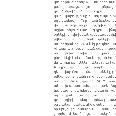
փոփոխած բերել: Այս տարբերակն
քանզի առաջարկվում է բարձրացնել
դարձնելով 113.4 միլիոն դրամ: Մ
կառավարությունը հանել է պար
այն կամավոր: Բոլոր այն ձեռնա
փաստաթղթավորմամբ, կվճարեն 1 տ
աշխատելու են առանց դրա, կվճարե
օրենքի փոփոխման ամենաակտիվ պ
քվեարկելու, որովհետեւ օրենքից բ
տարբերակից: ՀԱԿ-ն էլ թեպետ ասա
չփաստաթղթավորված մասի համար դ
սակայն խոստովանեց, որ կառավար
ընդունելի է մեծամասնության համ
մտահոգություններ ուներ, դրա հ
Բագրատյանը հայտարարեց, որ կո
դեկավար Ռուբիկ Հակոբյանն էլ, չգ
քվեարկելու, քանի որ օրենքի նա
ստվերի դեմ պայքարը: ՀԳ. Փաստոր
անկախ պատգամավոր Էդմոն Մարուք
նախագիծ՝ սահմանելով բարձր «պլա
այդ «պլանկան» իջեցվում է ու դառ
գործադիրի համար կարծես թե ավ
օգտակար նախագիծ մշակել, որ դժգ
որ մինչեւ չես բամփում, կառավարու
շարժվում, կամ, ինչպես կասեր նո