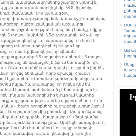
 արդեն պատգամավորներից շատերի սրտով է,
հում
 շրջանառության հարկի շեմը՝ 58.8 միլիոնից
քննա
իեւնույն ժամանակ, նոր նախագծով
տարաձ
տադիր փաստաթղթավորման պահանջը՝ դարձնելով
րկատերերը, ովքեր կցանկանան աշխատել
ՄԱԿ Ա
ոկոս շրջանառության հարկ, իսկ նրանք, ովքեր
Ղարա
ն 5 տոկոս՝ նախկին 3.5-ի փոխարեն: ԲՀԿ-ն, որ
ճգնա
այքարողներից էր, հայտարարեց, որ կողմ է
մասի
ողոքող տնտեսվարողներն էլ են գոհ նոր
Այս 
ց, որ դեմ է քվեարկելու, որովհետեւ
խորհ
րույքաչափը 3.5 տոկոսից դառնում է 5 տոկոս,
ությունը ներկայացրել է ճկուն նախագիծ, որն
Մենք
ար: ՕԵԿ-ն առանձնապես դեմ չէր, ուղղակի ինչ-ինչ
Խաժա
ամար որոշեց ձեռնպահ դիրք գրավել: Հրանտ
կազմ
ղմ կքվեարկի: «Ժառանգություն» խմբակցության
իտես ինչու, հայտարարեց, որ իրենք դեմ են
խագծում հստակ սահմանված չէ կոռուպցիայի եւ
են, ինչպես նախօրեին իր ելույթում նկատեց
յանը, կառավարությունը սկզբում բերում է մի
նկա», հետո բողոքների ու ցույցերի արդյունքում
նում ժողովրդի կողմից ընդունելի: Այս գործելաոճը
անդական է դարձել, հնարավոր չէ՞ միանգամից
ոհությունների առիթ չտա: Այսինքն՝ ստացվում է,
թյունում չեն հասկանում, ու սայլը տեղից չի
ւյն այդ կառավարության ղեկավարը, եթե չեն