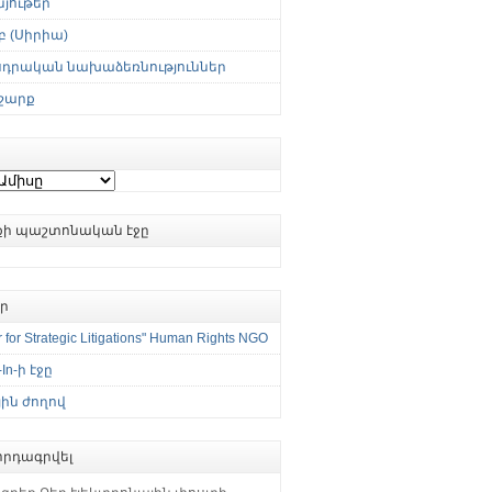
յութեր
 (Սիրիա)
սդրական նախաձեռնություններ
շարք
ւքի պաշտոնական էջը
եր
 for Strategic Litigations" Human Rights NGO
-In-ի էջը
ին ժողով
րդագրվել