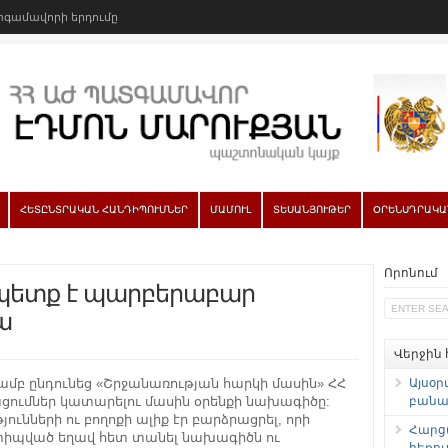
գամավորի երդումը
ՀԵՏԸՆՏՐԱԿԱՆ ՀԱՆԴԻՊՈՒՄՆԵՐ
ՄԱՄՈՒԼ
ՏԵՍԱՆՅՈՒԹԵՐ
ՕՐԵՆՍԴՐԱԿԱ
Որոնում
պետք է պարբերաբար
ա
Վերջին
ամբ ընդունեց «Շրջանառության հարկի մասին» ՀՀ
Այսօր
րացումներ կատարելու մասին օրենքի նախագիծը:
բանաձ
յունների ու բողոքի ալիք էր բարձրացրել, որի
Հարց
ստիպված եղավ հետ տանել նախագիծն ու
հեռու