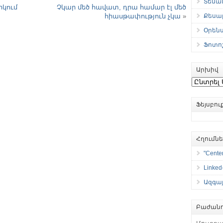
Տեսան
րկում
Չկար մեծ հավատ, դրա համար էլ մեծ
Քեսաբ
հիասթափություն չկա
»
Օրեն
Ֆոտո
Արխիվ
Արխիվ
Ֆեյսբո
Հղումն
"Center
Linked
Ազգայ
Բաժանո