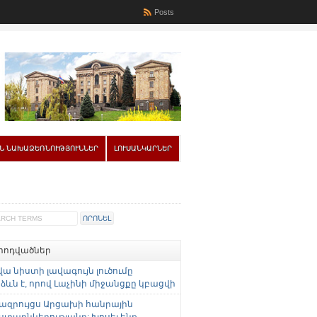
Posts
Ն ՆԱԽԱՁԵՌՆՈՒԹՅՈՒՆՆԵՐ
ԼՈՒՍԱՆԿԱՐՆԵՐ
 հոդվածներ
վա նիստի լավագույն լուծումը
ևն է, որով Լաչինի միջանցքը կբացվի
ազրույցս Արցախի հանրային
ստաընկերությանը: Խոսել ենք