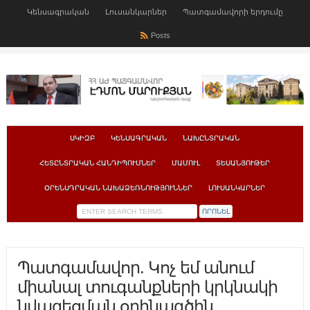
Կենսագրական
Լուսանկարներ
Պատգամավորի երդումը
Posts
ՍԿԻԶԲ
ԿԵՆՍԱԳՐԱԿԱՆ
ՆԱԽԸՆՏՐԱԿԱՆ
ՀԵՏԸՆՏՐԱԿԱՆ ՀԱՆԴԻՊՈՒՄՆԵՐ
ՄԱՄՈՒԼ
ՏԵՍԱՆՅՈՒԹԵՐ
ՕՐԵՆՍԴՐԱԿԱՆ ՆԱԽԱՁԵՌՆՈՒԹՅՈՒՆՆԵՐ
ԼՈՒՍԱՆԿԱՐՆԵՐ
Պատգամավոր. Կոչ եմ անում
միանալ տուգանքների կրկնակի
նվազեցման օրինագծին