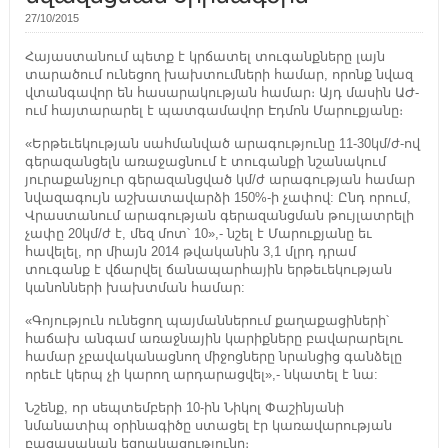
27/10/2015
Հայաստանում պետք է կրճատել տուգանքները լայն
տարածում ունեցող խախտումների համար, որոնք նվազ
վտանգավոր են հասարակության համար։ Այդ մասին ԱԺ-
ում հայտարարել է պատգամավոր Էդմոն Մարուքյանը։
«Երթեւեկության սահմանված արագությունը 11-30կմ/ժ-ով
գերազանցելն առաջացնում է տուգանքի նշանակում
յուրաքանչյուր գերազանցված կմ/ժ արագության համար
նվազագույն աշխատավարձի 150%-ի չափով: Ընդ որում,
Վրաստանում արագության գերազանցման թույլատրելի
չափը 20կմ/ժ է, մեզ մոտ՝ 10»,- նշել է Մարուքյանը եւ
հավելել, որ միայն 2014 թվականին 3,1 մլրդ դրամ
տուգանք է վճարվել ճանապարհային երթեւեկության
կանոնների խախտման համար:
«Գոյություն ունեցող պայմաններում քաղաքացիների՝
հաճախ անգամ առաջնային կարիքները բավարարելու
համար չբավականացնող միջոցները նրանցից գանձելը
որեւէ կերպ չի կարող արդարացվել»,- նկատել է նա:
Նշենք, որ սեպտեմբերի 10-ին Նիկոլ Փաշինյանի
նմանատիպ օրինագիծը ստացել էր կառավարության
բացասական եզրակացությունը։