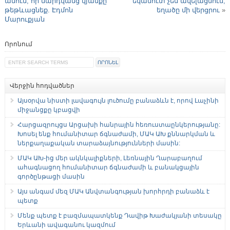
անում, որ մարդկանց կյանքը
եկամուտ չես ավելացնում,
թեթևացնեք. Էդմոն
եղածը մի վերցրու
»
Մարուքյան
Որոնում
Վերջին հոդվածներ
Այսօրվա նիստի լավագույն լուծումը բանաձևն է, որով Լաչինի
միջանցքը կբացվի
Հարցազրույցս Արցախի հանրային հեռուստաընկերությանը:
Խոսել ենք հումանիտար ճգնաժամի, ՄԱԿ ԱԽ քննարկման և
ներքաղաքական տարաձայնությունների մասին:
ՄԱԿ ԱԽ-ից մեր ակնկալիքների, Լեռնային Ղարաբաղում
ահագնացող հումանիտար ճգնաժամի և բանակցային
գործընթացի մասին
Այս անգամ մեզ ՄԱԿ Անվտանգության խորհրդի բանաձև է
պետք
Մենք պետք է բազմապատկենք Դավիթ Խաժակյանի տեսակը
Երևանի ավագանու կազմում