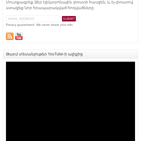
Մուտքագրեք Ձեր էլեկտրոնային փոստի հասցեն, և էլ-փոստով
ստացեք նոր հրապարակված հոդվածները:
Privacy guaranteed. We never share your info.
Թարմ տեսանյութեր YouTube-ի ալիքից