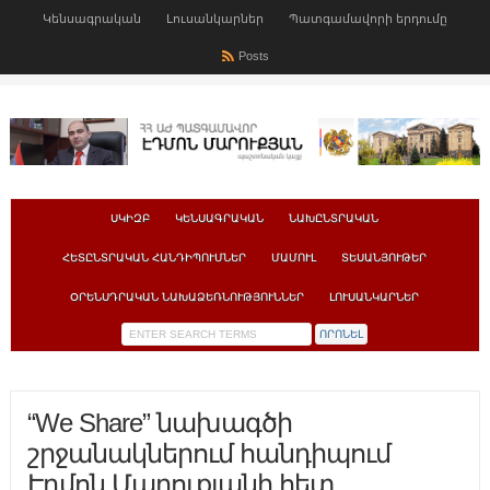
Կենսագրական
Լուսանկարներ
Պատգամավորի երդումը
Posts
ՍԿԻԶԲ
ԿԵՆՍԱԳՐԱԿԱՆ
ՆԱԽԸՆՏՐԱԿԱՆ
ՀԵՏԸՆՏՐԱԿԱՆ ՀԱՆԴԻՊՈՒՄՆԵՐ
ՄԱՄՈՒԼ
ՏԵՍԱՆՅՈՒԹԵՐ
ՕՐԵՆՍԴՐԱԿԱՆ ՆԱԽԱՁԵՌՆՈՒԹՅՈՒՆՆԵՐ
ԼՈՒՍԱՆԿԱՐՆԵՐ
“We Share” նախագծի
շրջանակներում հանդիպում
Էդմոն Մարուքյանի հետ