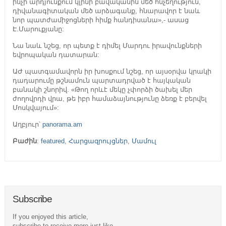
ինչի արդյունքում կլինի բավականին մեծ հնչեղություն,
դիվանագիտական մեծ արձագանք, հնարավոր է նաև
նոր պատժամիջոցների հիմք հանդիսանա»,- ասաց
Է.Մարուքյանը:
Նա նաև նշեց, որ պետք է դիմել Մարդու իրավունքների
եվրոպական դատարան:
ԱԺ պատգամավորն իր խոսքում նշեց, որ այսօրվա կրակի
դադարումը թշնամուն պարտադրված է հայկական
բանակի շնորիվ. «Թող որևէ մեկը չփորձի ծախել մեր
ժողովրդի վրա, թե իբր համաձայնությունը ձեռք է բերվել
Մոսկվայում»:
Աղբյուր՝
panorama.am
Բաժին
:
featured
,
Հարցազրույցներ
,
Մամուլ
Subscribe
If you enjoyed this article,
subscribe to receive more just like