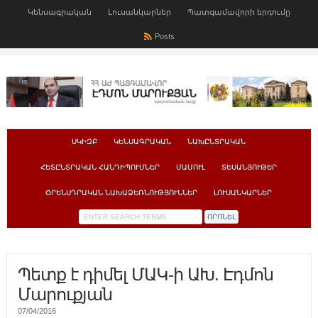
Կենսագրական
Լուսանկարներ
Պատգամավորի երդումը
Posts
ՍԿԻԶԲ
ԿԵՆՍԱԳՐԱԿԱՆ
ՆԱԽԸՆՏՐԱԿԱՆ
ՀԵՏԸՆՏՐԱԿԱՆ ՀԱՆԴԻՊՈՒՄՆԵՐ
ՄԱՄՈՒԼ
ՏԵՍԱՆՅՈՒԹԵՐ
ՕՐԵՆՍԴՐԱԿԱՆ ՆԱԽԱՁԵՌՆՈՒԹՅՈՒՆՆԵՐ
ԼՈՒՍԱՆԿԱՐՆԵՐ
Պետք է դիմել ՄԱԿ-ի ԱԽ. Էդմոն
Մարուքյան
07/04/2016