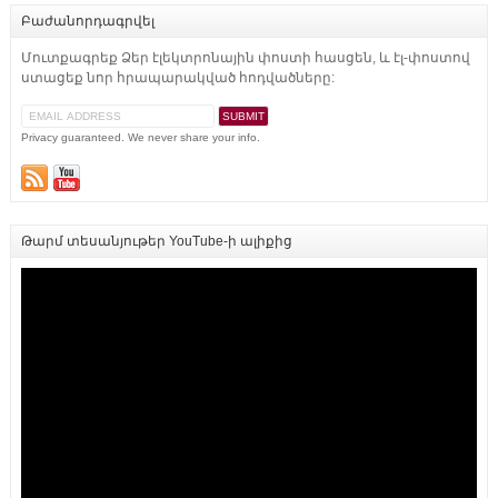
Բաժանորդագրվել
Մուտքագրեք Ձեր էլեկտրոնային փոստի հասցեն, և էլ-փոստով
ստացեք նոր հրապարակված հոդվածները:
Privacy guaranteed. We never share your info.
Թարմ տեսանյութեր YouTube-ի ալիքից