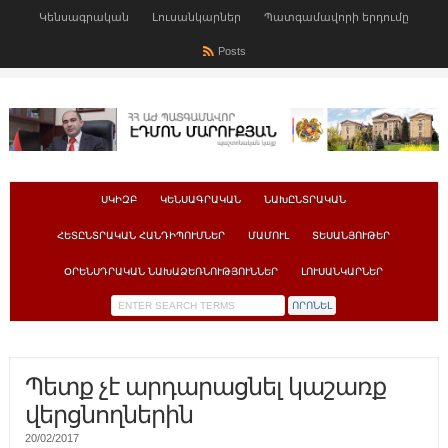
Կենսագրական
Լուսանկարներ
Պատգամավորի երդումը
Posts
ՍԿԻԶԲ
ԿԵՆՍԱԳՐԱԿԱՆ
ՆԱԽԸՆՏՐԱԿԱՆ
ՀԵՏԸՆՏՐԱԿԱՆ ՀԱՆԴԻՊՈՒՄՆԵՐ
ՄԱՄՈՒԼ
ՏԵՍԱՆՅՈՒԹԵՐ
ՕՐԵՆՍԴՐԱԿԱՆ ՆԱԽԱՁԵՌՆՈՒԹՅՈՒՆՆԵՐ
ԼՈՒՍԱՆԿԱՐՆԵՐ
Պետք չէ արդարացնել կաշառք
վերցնողներին
20/02/2017