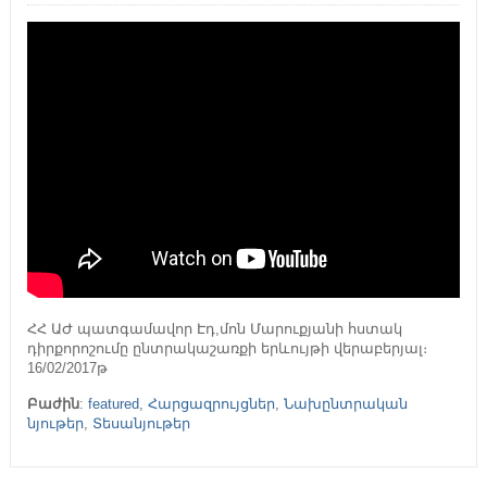
ՀՀ ԱԺ պատգամավոր Էդ,մոն Մարուքյանի հստակ
դիրքորոշումը ընտրակաշառքի երևույթի վերաբերյալ։
16/02/2017թ
Բաժին
:
featured
,
Հարցազրույցներ
,
Նախընտրական
նյութեր
,
Տեսանյութեր