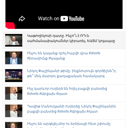
Կաթողիկոսի դատը. Ինչո՞ւ է ՌԴ-ն
սահմանափակումներ կիրառել․ ԵԱՏՄ կոլապսը
Ինչու են կալանք դրել հաշվի վրա #shorts
#իրավունք #կալանք
Նիկոլ Փաշինյանի թիմը․ ինքնուրույն գործիչնե՞ր,
թե՞ մեկ մարդու քաղաքական համակարգ
Ինչ կարևոր ուղերձ են հղել բաքվի բանտից
#shorts #Արցախ #դատ
Դավիթ Մանուկյանի ուղերձը Նիկոլ Փաշինյանին
բաքվի բանտից #shorts #Արցախ #դատ
Ինչու են արգելել մոր ու երեխայի հետ շփումը