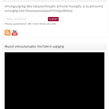
Մուտքագրեք Ձեր էլեկտրոնային փոստի հասցեն, և էլ-փոստով
ստացեք նոր հրապարակված հոդվածները:
Privacy guaranteed. We never share your info.
Թարմ տեսանյութեր YouTube-ի ալիքից