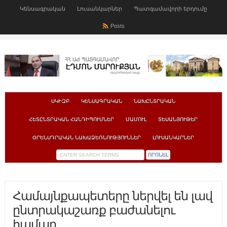
Կենսագրական
Լուսանկարներ
Պատգամավորի երդումը
Posts
ՍԿԻԶԲ
ԿԵՆՍԱԳՐԱԿԱՆ
ՆԱԽԸՆՏՐԱԿԱՆ
ՀԵՏԸՆՏՐԱԿԱՆ ՀԱՆԴԻՊՈՒՄՆԵՐ
ՄԱՄՈՒԼ
ՏԵՍԱՆՅՈՒԹԵՐ
ՕՐԵՆՍԴՐԱԿԱՆ ՆԱԽԱՁԵՌՆՈՒԹՅՈՒՆՆԵՐ
ԼՈՒՍԱՆԿԱՐՆԵՐ
Համայնքապետերը ներվել են լավ
ընտրակաշառք բաժանելու
համար