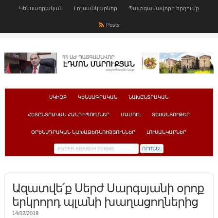
Կենսագրական
Լուսանկարներ
Պատգամավորի երդումը
Posts
ՍԿԻԶԲ
ԿԵՆՍԱԳՐԱԿԱՆ
ՆԱԽԸՆՏՐԱԿԱՆ
ՀԵՏԸՆՏՐԱԿԱՆ ՀԱՆԴԻՊՈՒՄՆԵՐ
ՄԱՄՈՒԼ
ՏԵՍԱՆՅՈՒԹԵՐ
ՕՐԵՆՍԴՐԱԿԱՆ ՆԱԽԱՁԵՌՆՈՒԹՅՈՒՆՆԵՐ
ԼՈՒՍԱՆԿԱՐՆԵՐ
Ազատվե՛ք Սերժ Սարգսյանի օրոք
երկրորդ պլանի խաղացողներից
14/02/2019