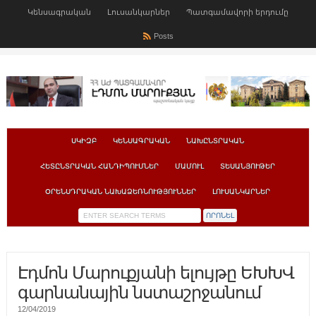
Կենսագրական
Լուսանկարներ
Պատգամավորի երդումը
Posts
ՍԿԻԶԲ
ԿԵՆՍԱԳՐԱԿԱՆ
ՆԱԽԸՆՏՐԱԿԱՆ
ՀԵՏԸՆՏՐԱԿԱՆ ՀԱՆԴԻՊՈՒՄՆԵՐ
ՄԱՄՈՒԼ
ՏԵՍԱՆՅՈՒԹԵՐ
ՕՐԵՆՍԴՐԱԿԱՆ ՆԱԽԱՁԵՌՆՈՒԹՅՈՒՆՆԵՐ
ԼՈՒՍԱՆԿԱՐՆԵՐ
Էդմոն Մարուքյանի ելույթը ԵԽԽՎ
գարնանային նստաշրջանում
12/04/2019