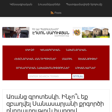
Կենսագրական
Լուսանկարներ
Պատգամավորի երդումը
Posts
ՍԿԻԶԲ
ԿԵՆՍԱԳՐԱԿԱՆ
ՆԱԽԸՆՏՐԱԿԱՆ
ՀԵՏԸՆՏՐԱԿԱՆ ՀԱՆԴԻՊՈՒՄՆԵՐ
ՄԱՄՈՒԼ
ՏԵՍԱՆՅՈՒԹԵՐ
ՕՐԵՆՍԴՐԱԿԱՆ ՆԱԽԱՁԵՌՆՈՒԹՅՈՒՆՆԵՐ
ԼՈՒՍԱՆԿԱՐՆԵՐ
Առանց գրոտեսկի. Ինչո՞ւ եք
զբաղվել Սանասարյանի քրգործի
ընդդատություն հարցով