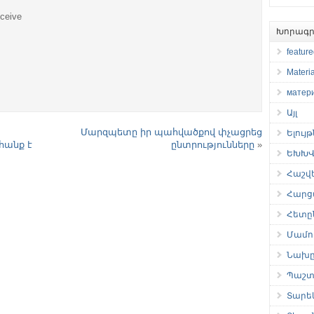
eceive
Խորագր
featur
Materia
матер
Այլ
Մարզպետը իր պահվածքով փչացրեց
Ելույ
հանք է
ընտրությունները
»
ԵԽԽՎ 
Հաշվ
Հարց
Հետը
Մամու
Նախը
Պաշտ
Տարե