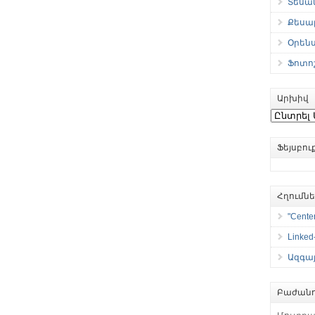
Տեսան
Քեսաբ
Օրեն
Ֆոտո
Արխիվ
Արխիվ
Ֆեյսբո
Հղումն
"Center
Linked
Ազգայ
Բաժանո