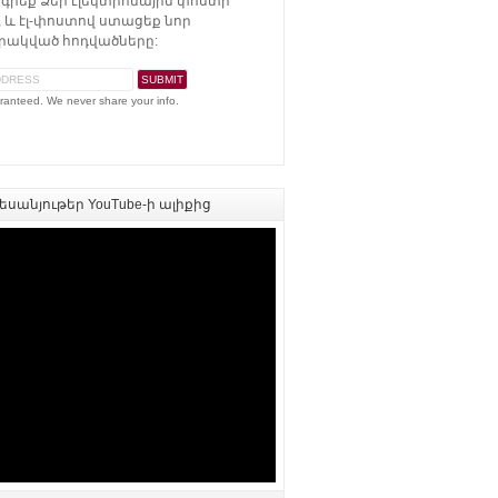
գրեք Ձեր էլեկտրոնային փոստի
 և էլ-փոստով ստացեք նոր
ակված հոդվածները:
ranteed. We never share your info.
սանյութեր YouTube-ի ալիքից