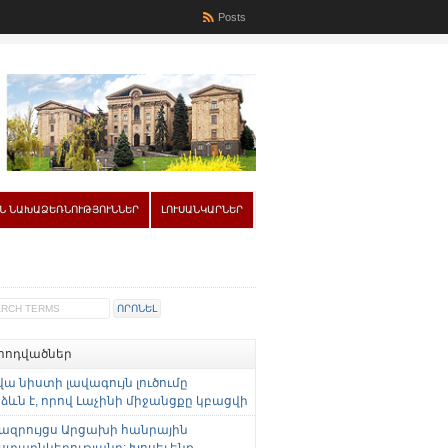
Posts
Ն ՆԱԽԱՁԵՌՆՈՒԹՅՈՒՆՆԵՐ
ԼՈՒՍԱՆԿԱՐՆԵՐ
 հոդվածներ
վա նիստի լավագույն լուծումը
ևն է, որով Լաչինի միջանցքը կբացվի
ազրույցս Արցախի հանրային
ստաընկերությանը: Խոսել ենք