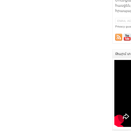
Մուտքա
հասցեն,
հրապար
Privacy gua
Թարմ տե