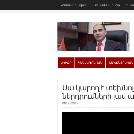
Կենսագրական
Լուսանկարներ
Պատ
ՍԿԻԶԲ
ԿԵՆՍԱԳՐԱԿԱՆ
ՆԱԽԸՆՏՐԱԿԱՆ
Սա կարող է տեխնո
ներդրումների լավ 
08/06/2019