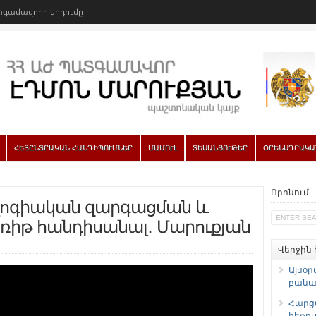
գամավորի երդումը
ՀԵՏԸՆՏՐԱԿԱՆ ՀԱՆԴԻՊՈՒՄՆԵՐ
ՄԱՄՈՒԼ
ՏԵՍԱՆՅՈՒԹԵՐ
ՕՐԵՆՍԴՐԱԿԱ
Որոնում
լոգիական զարգացման և
առիթ հանդիսանալ․ Մարուքյան
Վերջին
Այսօր
բանաձ
Հարց
հեռու