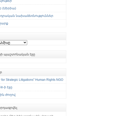
յութեր
 (Սիրիա)
սդրական նախաձեռնություններ
շարք
ւքի պաշտոնական էջը
եր
 for Strategic Litigations" Human Rights NGO
-In-ի էջը
ին ժողով
րդագրվել