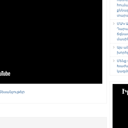
հում
քննա
տարաձ
ՄԱԿ Ա
Ղարա
ճգնա
մասի
Այս 
խորհ
Մենք
Խաժա
կազմ
Տեսանյութեր