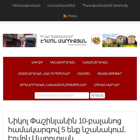
Կենսագրական
Լուսանկարներ
Պատգամավորի երդումը
Posts
ՍԿԻԶԲ
ԿԵՆՍԱԳՐԱԿԱՆ
ՆԱԽԸՆՏՐԱԿԱՆ
ՀԵՏԸՆՏՐԱԿԱՆ ՀԱՆԴԻՊՈՒՄՆԵՐ
ՄԱՄՈՒԼ
ՏԵՍԱՆՅՈՒԹԵՐ
ՕՐԵՆՍԴՐԱԿԱՆ ՆԱԽԱՁԵՌՆՈՒԹՅՈՒՆՆԵՐ
ԼՈՒՍԱՆԿԱՐՆԵՐ
Նիկոլ Փաշինյանին 10-բալանոց
համակարգով 5 ենք նշանակում․
Էդմոն Մարուքյան