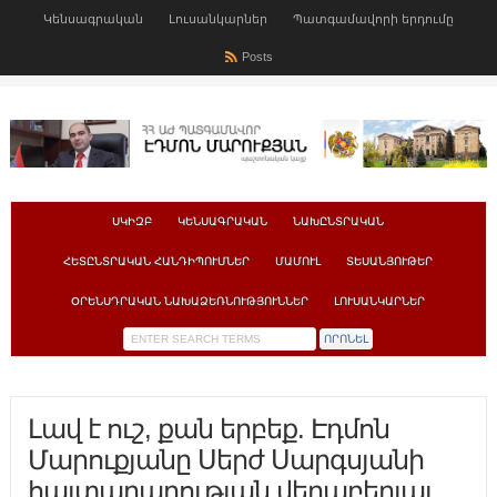
Կենսագրական
Լուսանկարներ
Պատգամավորի երդումը
Posts
ՍԿԻԶԲ
ԿԵՆՍԱԳՐԱԿԱՆ
ՆԱԽԸՆՏՐԱԿԱՆ
ՀԵՏԸՆՏՐԱԿԱՆ ՀԱՆԴԻՊՈՒՄՆԵՐ
ՄԱՄՈՒԼ
ՏԵՍԱՆՅՈՒԹԵՐ
ՕՐԵՆՍԴՐԱԿԱՆ ՆԱԽԱՁԵՌՆՈՒԹՅՈՒՆՆԵՐ
ԼՈՒՍԱՆԿԱՐՆԵՐ
Լավ է ուշ, քան երբեք. Էդմոն
Մարուքյանը Սերժ Սարգսյանի
հայտարարության վերաբերյալ