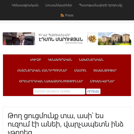
Կենսագրական
Լուսանկարներ
Պատգամավորի երդումը
Posts
ՍԿԻԶԲ
ԿԵՆՍԱԳՐԱԿԱՆ
ՆԱԽԸՆՏՐԱԿԱՆ
ՀԵՏԸՆՏՐԱԿԱՆ ՀԱՆԴԻՊՈՒՄՆԵՐ
ՄԱՄՈՒԼ
ՏԵՍԱՆՅՈՒԹԵՐ
ՕՐԵՆՍԴՐԱԿԱՆ ՆԱԽԱՁԵՌՆՈՒԹՅՈՒՆՆԵՐ
ԼՈՒՍԱՆԿԱՐՆԵՐ
Թող ցուցմունք տա, ասի՝ ես
ուզում էի անեի, վարչապետն ինձ
չթողեց