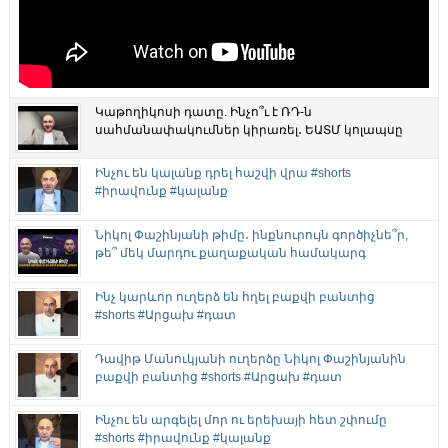
Կաթողիկոսի դատը. Ինչո՞ւ է ՌԴ-ն
սահմանափակումներ կիրառել․ ԵԱՏՄ կոլապսը
Ինչու են կալանք դրել հաշվի վրա #shorts
#իրավունք #կալանք
Նիկոլ Փաշինյանի թիմը․ ինքնուրույն գործիչնե՞ր,
թե՞ մեկ մարդու քաղաքական համակարգ
Ինչ կարևոր ուղերձ են հղել բաքվի բանտից
#shorts #Արցախ #դատ
Դավիթ Մանուկյանի ուղերձը Նիկոլ Փաշինյանին
բաքվի բանտից #shorts #Արցախ #դատ
Ինչու են արգելել մոր ու երեխայի հետ շփումը
#shorts #իրավունք #կալանք