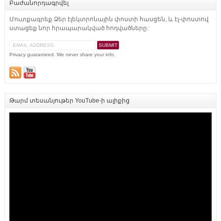
Բաժանորդագրվել
Մուտքագրեք Ձեր էլեկտրոնային փոստի հասցեն, և էլ-փոստով
ստացեք նոր հրապարակված հոդվածները:
Privacy guaranteed. We never share your info.
Թարմ տեսանյութեր YouTube-ի ալիքից