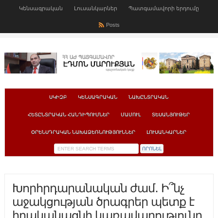
Կենսագրական
Լուսանկարներ
Պատգամավորի երդումը
Posts
ՍԿԻԶԲ
ԿԵՆՍԱԳՐԱԿԱՆ
ՆԱԽԸՆՏՐԱԿԱՆ
ՀԵՏԸՆՏՐԱԿԱՆ ՀԱՆԴԻՊՈՒՄՆԵՐ
ՄԱՄՈՒԼ
ՏԵՍԱՆՅՈՒԹԵՐ
ՕՐԵՆՍԴՐԱԿԱՆ ՆԱԽԱՁԵՌՆՈՒԹՅՈՒՆՆԵՐ
ԼՈՒՍԱՆԿԱՐՆԵՐ
Խորհրդարանական ժամ․ Ի՞նչ
աջակցության ծրագրեր պետք է
իրականացնի կառավարությունը