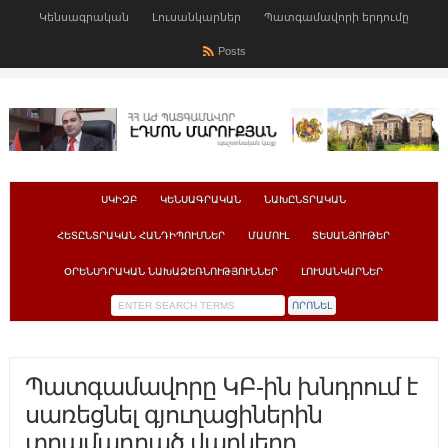
Կենսագրական
Լուսանկարներ
Պատգամավորի երդումը
Posts
ՍԿԻԶԲ
ԿԵՆՍԱԳՐԱԿԱՆ
ՆԱԽԸՆՏՐԱԿԱՆ
ՀԵՏԸՆՏՐԱԿԱՆ ՀԱՆԴԻՊՈՒՄՆԵՐ
ՄԱՄՈՒԼ
ՏԵՍԱՆՅՈՒԹԵՐ
ՕՐԵՆՍԴՐԱԿԱՆ ՆԱԽԱՁԵՌՆՈՒԹՅՈՒՆՆԵՐ
ԼՈՒՍԱՆԿԱՐՆԵՐ
Պատգամավորը ԿԲ-ին խնդրում է
սառեցնել գյուղացիներին
տրամադրած վարկերը