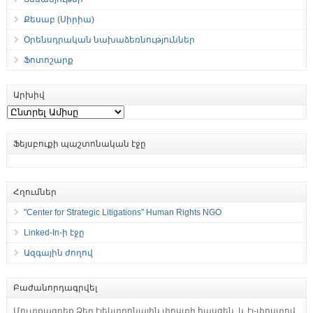
Քեսաբ (Սիրիա)
Օրենսդրական նախաձեռնություններ
Ֆոտոշարք
Արխիվ
Արխիվ
Ֆեյսբուքի պաշտոնական էջը
Հղումներ
"Center for Strategic Litigations" Human Rights NGO
Linked-In-ի էջը
Ազգային ժողով
Բաժանորդագրվել
Մուտքագրեք Ձեր էլեկտրոնային փոստի հասցեն, և էլ-փոստով