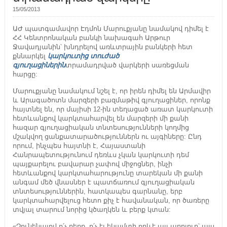
15/05/2013
ԱԺ պատգամավոր Էդմոն Մարուքյանը նամակով դիմել է
ՀՀ Կենտրոնական բանկի նախագահ Արթուր
Ջավադյանին՝ խնդրելով առևտրային բանկերի հետ
քննարկել
կարկուտից տուժած
գյուղացիներին
տրամադրված վարկերի սառեցման
հարցը:
Մարուքյանը նամակում նշել է, որ իրեն դիմել են Արմավիր
և Արագածոտն մարզերի բազմաթիվ գյուղացիներ, որոնք
հայտնել են, որ մայիսի 12-ին տեղացած առատ կարկուտի
հետևանքով կարկտահարվել են մարզերի մի քանի
հազար գյուղացիական տնտեսությունների կողմից
մշակվող ցանքատարածություններն ու այգիները: Ընդ
որում, ինչպես հայտնի է, Հայաստանի
Հանրապետությունում դեռևս չկան կարկուտի դեմ
պայքարելու բավարար չափով միջոցներ, ինչի
հետևանքով կարկտահարությունը տարեկան մի քանի
անգամ մեծ վնասներ է պատճառում գյուղացիական
տնտեսություններին, հատկապես գարնանը, երբ
կարկտահարվելուց հետո քիչ է հավանական, որ ծառերը
տվյալ տարում նորից կծաղկեն և բերք կտան:
«Չունենալով ո՛չ բերք, ո՛չ էլ եկամտի որևէ այլ աղբյուր՝ այս