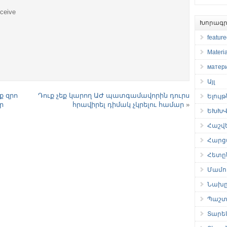
eceive
Խորագր
featur
Materia
матер
Այլ
ք զրո
Դուք չեք կարող ԱԺ պատգամավորին դուրս
Ելույ
ր
հրավիրել դիմակ չկրելու համար
»
ԵԽԽՎ 
Հաշվ
Հարց
Հետը
Մամու
Նախը
Պաշտ
Տարե