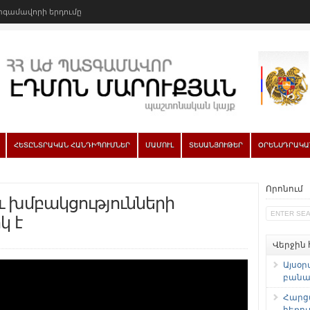
գամավորի երդումը
ՀԵՏԸՆՏՐԱԿԱՆ ՀԱՆԴԻՊՈՒՄՆԵՐ
ՄԱՄՈՒԼ
ՏԵՍԱՆՅՈՒԹԵՐ
ՕՐԵՆՍԴՐԱԿԱ
Որոնում
ւ խմբակցությունների
կ է
Վերջին
Այսօր
բանաձ
Հարց
հեռու