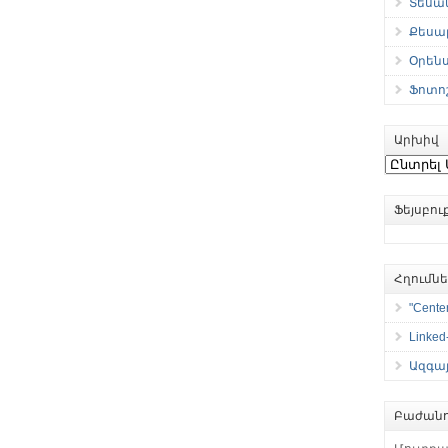
Տեսան
Քեսաբ
Օրեն
Ֆոտո
Արխիվ
Արխիվ
Ֆեյսբո
Հղումն
"Center
Linked
Ազգայ
Բաժանո