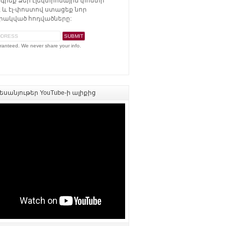
գրեք Ձեր էլեկտրոնային փոստի
 և էլ-փոստով ստացեք նոր
ակված հոդվածները:
ranteed. We never share your info.
սանյութեր YouTube-ի ալիքից