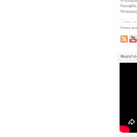
Մուտքա
հասցեն,
հրապար
Privacy gua
Թարմ տե