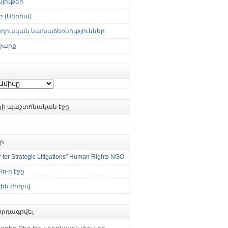
յութեր
 (Սիրիա)
սդրական նախաձեռնություններ
շարք
ւքի պաշտոնական էջը
եր
 for Strategic Litigations" Human Rights NGO
-In-ի էջը
ին ժողով
րդագրվել