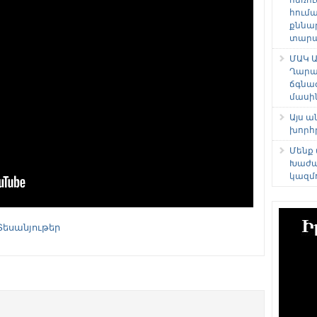
հում
քննա
տարաձ
ՄԱԿ Ա
Ղարա
ճգնա
մասի
Այս 
խորհ
Մենք
Խաժա
կազմ
Տեսանյութեր