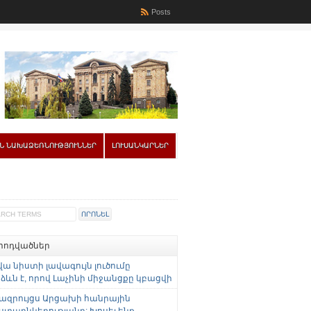
Posts
Ն ՆԱԽԱՁԵՌՆՈՒԹՅՈՒՆՆԵՐ
ԼՈՒՍԱՆԿԱՐՆԵՐ
 հոդվածներ
վա նիստի լավագույն լուծումը
ևն է, որով Լաչինի միջանցքը կբացվի
ազրույցս Արցախի հանրային
ստաընկերությանը: Խոսել ենք