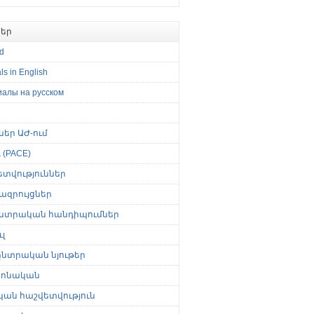
եր
ed
ls in English
иалы на русском
թներ ԱԺ-ում
(PACE)
ետվություններ
ազրույցներ
նտրական հանդիպումներ
լ
նտրական նյութեր
ոնական
կան հաշվետվություն