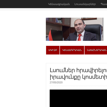
Կենսագրական
Լուսանկարներ
Պատ
ՍԿԻԶԲ
ԿԵՆՍԱԳՐԱԿԱՆ
ՆԱԽԸՆՏՐԱԿԱՆ
Լսումներ հրավիրելո
իրավունքը կոսմետի
27/05/2020