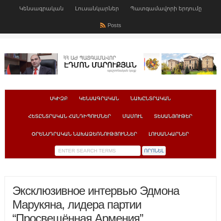
Կենսագրական
Լուսանկարներ
Պատգամավորի երդումը
Posts
ՍԿԻԶԲ
ԿԵՆՍԱԳՐԱԿԱՆ
ՆԱԽԸՆՏՐԱԿԱՆ
ՀԵՏԸՆՏՐԱԿԱՆ ՀԱՆԴԻՊՈՒՄՆԵՐ
ՄԱՄՈՒԼ
ՏԵՍԱՆՅՈՒԹԵՐ
ՕՐԵՆՍԴՐԱԿԱՆ ՆԱԽԱՁԵՌՆՈՒԹՅՈՒՆՆԵՐ
ԼՈՒՍԱՆԿԱՐՆԵՐ
Эксклюзивное интервью Эдмона
Марукяна, лидера партии
“Просвещённая Армения”