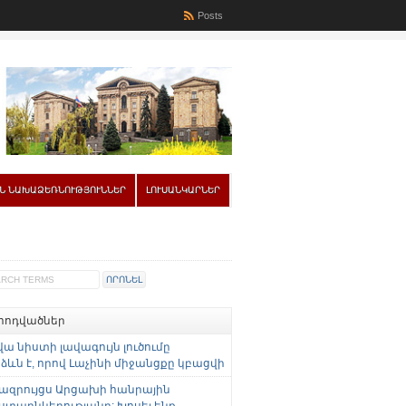
Posts
Ն ՆԱԽԱՁԵՌՆՈՒԹՅՈՒՆՆԵՐ
ԼՈՒՍԱՆԿԱՐՆԵՐ
 հոդվածներ
վա նիստի լավագույն լուծումը
ևն է, որով Լաչինի միջանցքը կբացվի
ազրույցս Արցախի հանրային
ստաընկերությանը: Խոսել ենք