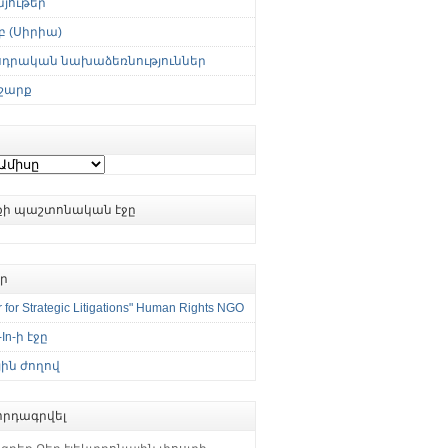
յութեր
 (Սիրիա)
սդրական նախաձեռնություններ
շարք
ւքի պաշտոնական էջը
եր
 for Strategic Litigations" Human Rights NGO
-In-ի էջը
ին ժողով
րդագրվել