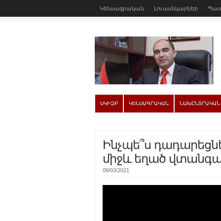
Կենսագրական
Լուսանկարներ
Պատ
ՍԿԻԶԲ
ԿԵՆՍԱԳՐԱԿԱՆ
ՆԱԽԸՆՏՐԱԿԱՆ
Ինչպե՞ս դադարեցն
միջև եղած վտանգա
09/03/2021