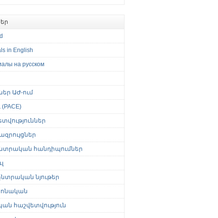
եր
ed
ls in English
иалы на русском
թներ ԱԺ-ում
(PACE)
ետվություններ
ազրույցներ
նտրական հանդիպումներ
լ
նտրական նյութեր
ոնական
կան հաշվետվություն