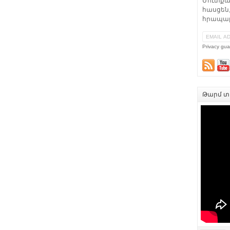
Մուտքա
հասցեն,
հրապար
Privacy gua
Թարմ տե