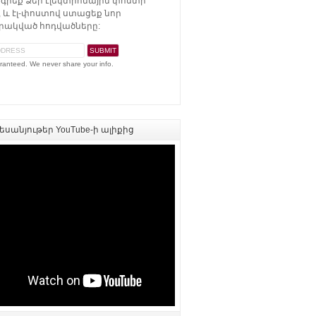
գրեք Ձեր էլեկտրոնային փոստի
 և էլ-փոստով ստացեք նոր
ակված հոդվածները:
ranteed. We never share your info.
սանյութեր YouTube-ի ալիքից