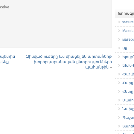
eceive
Խորագր
featur
Materia
матер
Այլ
ապետին
Զինված ուժերը ևս միացել են արտահերթ
Ելույ
նենք
խորհրդարանական ընտրությունների
ԵԽԽՎ 
պահանջին
»
Հաշվ
Հարց
Հետը
Մամու
Նախը
Պաշտ
Տարե