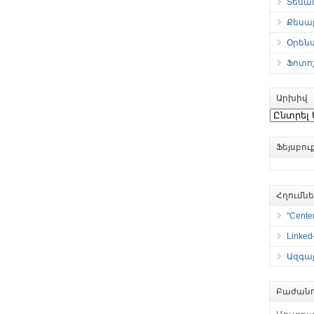
Տեսան
Քեսաբ
Օրեն
Ֆոտո
Արխիվ
Արխիվ
Ֆեյսբո
Հղումն
"Center
Linked
Ազգայ
Բաժանո