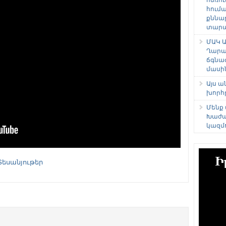
հում
քննա
տարաձ
ՄԱԿ Ա
Ղարա
ճգնա
մասի
Այս 
խորհ
Մենք
Խաժա
կազմ
Տեսանյութեր