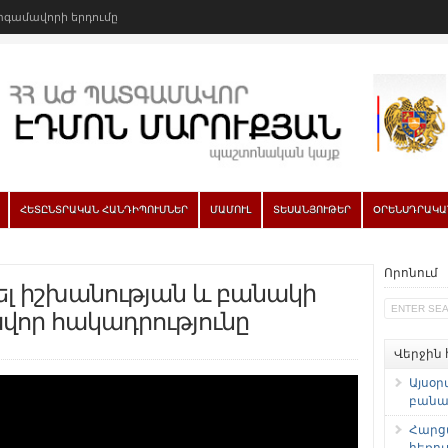
գամավորի երդումը
ՀԵՏԸՆՏՐԱԿԱՆ ՀԱՆԴԻՊՈՒՄՆԵՐ
ՄԱՄՈՒԼ
ՏԵՍԱՆՅՈՒԹԵՐ
ՕՐԵՆՍԴՐԱԿԱ
Որոնում
ել իշխանության և բանակի
վոր հակադրությունը
Վերջին
Այսօր
բանաձ
Հարց
հեռու