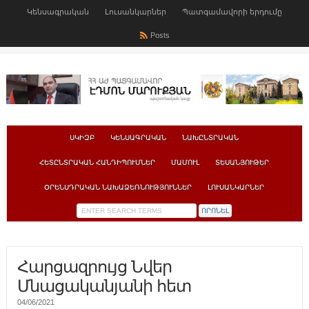
Կենսագրական
Լուսանկարներ
Պատգամավորի երդումը
Posts
ՍԿԻԶԲ
ԿԵՆՍԱԳՐԱԿԱՆ
ՆԱԽԸՆՏՐԱԿԱՆ
ՀԵՏԸՆՏՐԱԿԱՆ ՀԱՆԴԻՊՈՒՄՆԵՐ
ՄԱՄՈՒԼ
ՏԵՍԱՆՅՈՒԹԵՐ
ՕՐԵՆՍԴՐԱԿԱՆ ՆԱԽԱՁԵՌՆՈՒԹՅՈՒՆՆԵՐ
ԼՈՒՍԱՆԿԱՐՆԵՐ
Հարցազրույց Նվեր
Մնացականյանի հետ
04/06/2021