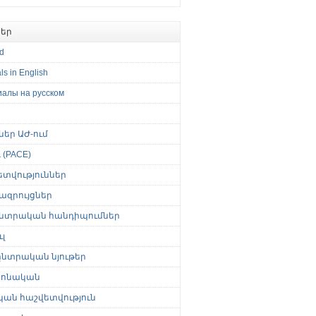
եր
ed
ls in English
иалы на русском
թներ ԱԺ-ում
(PACE)
ետվություններ
ազրույցներ
նտրական հանդիպումներ
լ
նտրական նյութեր
ոնական
կան հաշվետվություն