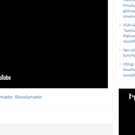
հում
քննա
տարաձ
ՄԱԿ Ա
Ղարա
ճգնա
մասի
Այս 
խորհ
Մենք
Խաժա
կազմ
ութեր
,
Տեսանյութեր