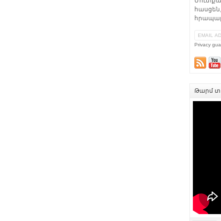
Մուտքա
հասցեն,
հրապար
Privacy gua
Թարմ տե