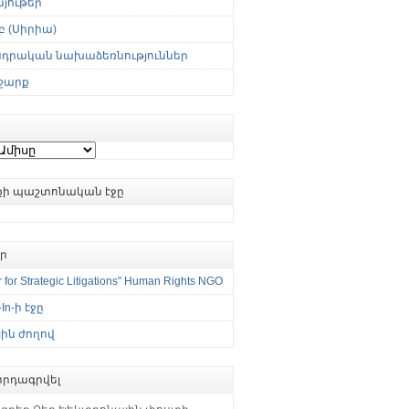
յութեր
 (Սիրիա)
սդրական նախաձեռնություններ
շարք
ւքի պաշտոնական էջը
եր
 for Strategic Litigations" Human Rights NGO
-In-ի էջը
ին ժողով
րդագրվել