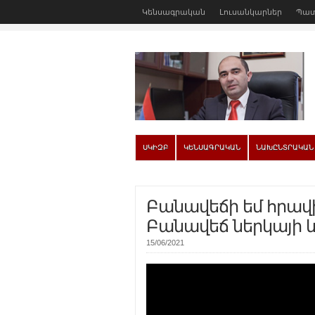
Կենսագրական
Լուսանկարներ
Պատ
ՍԿԻԶԲ
ԿԵՆՍԱԳՐԱԿԱՆ
ՆԱԽԸՆՏՐԱԿԱՆ
Բանավեճի եմ հրավի
Բանավեճ ներկայի 
15/06/2021