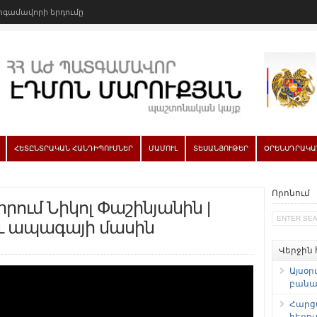
գամավորի երդումը
ՀԵՏԸՆՏՐԱԿԱՆ ՀԱՆԴԻՊՈՒՄՆԵՐ
ՄԱՄՈՒԼ
ՏԵՍԱՆՅՈՒԹԵՐ
ՕՐԵՆՍԴՐԱԿԱ
Որոնում
րում Նիկոլ Փաշինյանին |
և ապագայի մասին
Վերջին
Այսօր
բանաձ
Հարց
հեռու