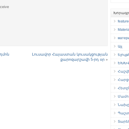
eceive
Խորագր
featur
Materia
матер
Այլ
Էդմոն
Լուսավոր Հայաստան կուսակցության
Ելույ
քարոզարշավի 5-րդ օր
»
ԵԽԽՎ 
Հաշվ
Հարց
Հետը
Մամու
Նախը
Պաշտ
Տարե