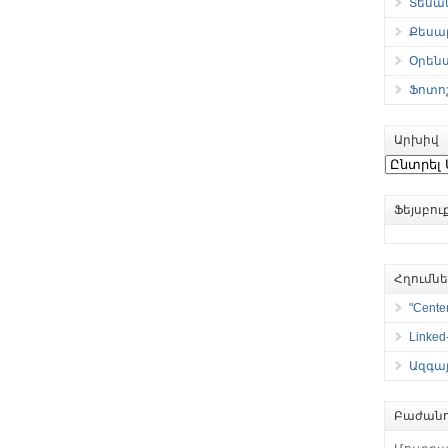
Տեսան
Քեսաբ
Օրեն
Ֆոտո
Արխիվ
Արխիվ
Ֆեյսբո
Հղումն
"Center
Linked
Ազգայ
Բաժանո