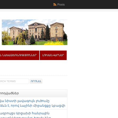
Posts
Ն ՆԱԽԱՁԵՌՆՈՒԹՅՈՒՆՆԵՐ
ԼՈՒՍԱՆԿԱՐՆԵՐ
 հոդվածներ
վա նիստի լավագույն լուծումը
ևն է, որով Լաչինի միջանցքը կբացվի
ազրույցս Արցախի հանրային
ստաընկերությանը: Խոսել ենք