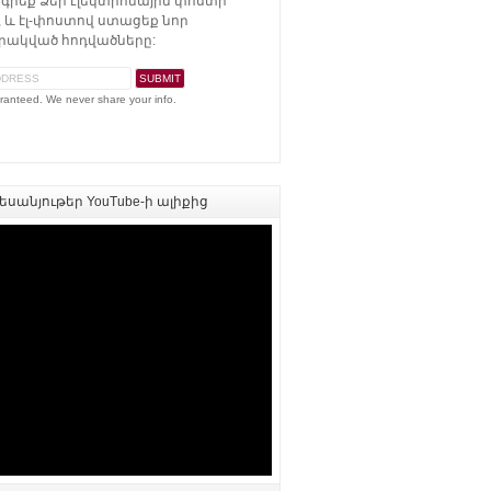
գրեք Ձեր էլեկտրոնային փոստի
 և էլ-փոստով ստացեք նոր
ակված հոդվածները:
ranteed. We never share your info.
սանյութեր YouTube-ի ալիքից