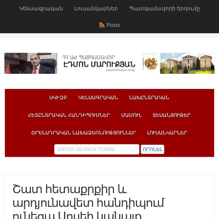
Կենսագրական
Լուսանկարներ
Պատգամավորի երդումը
Posts
ՍԿԻԶԲ
ԿԵՆՍԱԳՐԱԿԱՆ
ՆԱԽԸՆՏՐԱԿԱՆ
ՀԵՏԸՆՏՐԱԿԱՆ ՀԱՆԴԻՊՈՒՄՆԵՐ
ՄԱՄՈՒԼ
ՏԵՍԱՆՅՈՒԹԵՐ
ՕՐԵՆՍԴՐԱԿԱՆ ՆԱԽԱՁԵՌՆՈՒԹՅՈՒՆՆԵՐ
ԼՈՒՍԱՆԿԱՐՆԵՐ
Շատ հետաքրքիր և
արդյունավետ հանդիպում
ունեցա Սոսեի կանայք