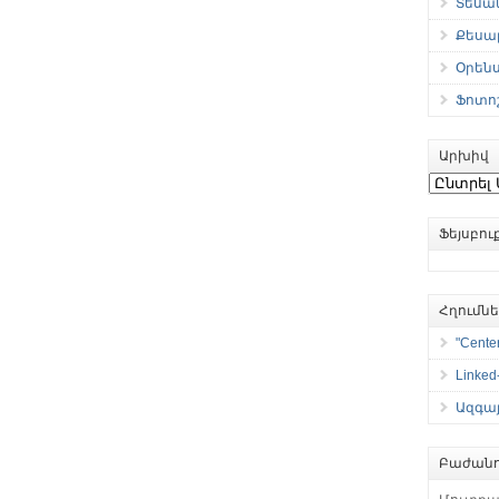
Տեսան
Քեսաբ
Օրեն
Ֆոտո
Արխիվ
Արխիվ
Ֆեյսբո
Հղումն
"Center
Linked
Ազգայ
Բաժանո