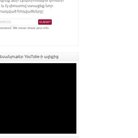
գրեք Ձեր էլեկտրոնային փոստի
 և էլ-փոստով ստացեք նոր
ակված հոդվածները:
ranteed. We never share your info.
սանյութեր YouTube-ի ալիքից