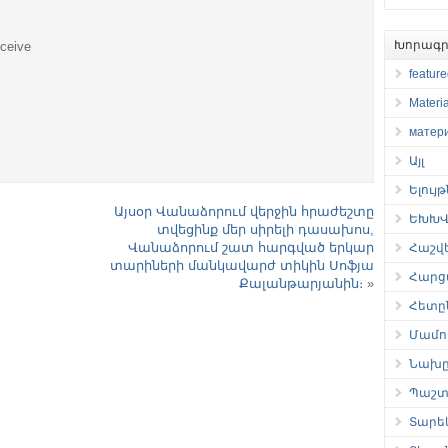
Խորագր
eceive
featur
Materia
матер
Այլ
Ելույ
Այսօր Վանաձորում վերջին հրաժեշտը
ԵԽԽՎ 
տվեցինք մեր սիրելի դասախոս,
Վանաձորում շատ հարգված երկար
Հաշվ
տարիների մանկավարժ տիկին Սոֆյա
Հարց
Քալանթարյանին։
»
Հետը
Մամու
Նախը
Պաշտ
Տարե