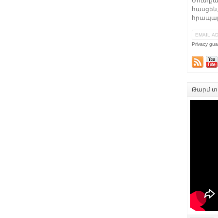
Մուտքա
հասցեն,
հրապար
Privacy gua
Թարմ տե