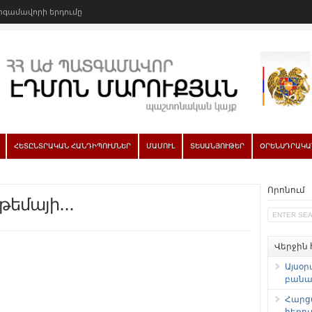
գամավորի երդումը
ՀԵՏԸՆՏՐԱԿԱՆ ՀԱՆԴԻՊՈՒՄՆԵՐ
ՄԱՄՈՒԼ
ՏԵՍԱՆՅՈՒԹԵՐ
ՕՐԵՆՍԴՐԱԿԱ
Որոնում
եմայի․․․
Վերջին
Այսօր
բանաձ
Հարց
հեռու