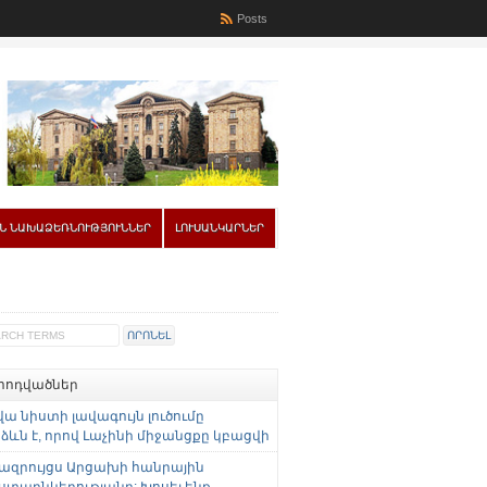
Posts
Ն ՆԱԽԱՁԵՌՆՈՒԹՅՈՒՆՆԵՐ
ԼՈՒՍԱՆԿԱՐՆԵՐ
 հոդվածներ
վա նիստի լավագույն լուծումը
ևն է, որով Լաչինի միջանցքը կբացվի
ազրույցս Արցախի հանրային
ստաընկերությանը: Խոսել ենք