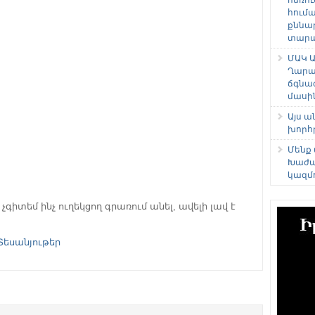
հում
քննա
տարաձ
ՄԱԿ Ա
Ղարա
ճգնա
մասի
Այս 
խորհ
Մենք
Խաժա
կազմ
չգիտեմ ինչ ուղեկցող գրառում անել, ավելի լավ է
Տեսանյութեր