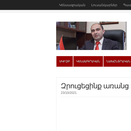
Կենսագրական
Լուսանկարներ
Պատ
ՍԿԻԶԲ
ԿԵՆՍԱԳՐԱԿԱՆ
ՆԱԽԸՆՏՐԱԿԱՆ
Զրուցեցինք առանց թ
23/10/2021