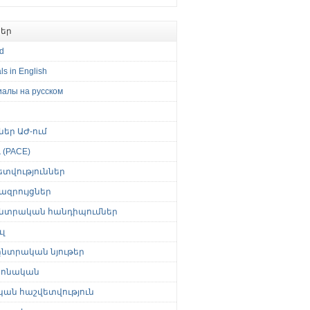
եր
ed
ls in English
иалы на русском
թներ ԱԺ-ում
(PACE)
ետվություններ
ազրույցներ
նտրական հանդիպումներ
լ
նտրական նյութեր
ոնական
կան հաշվետվություն