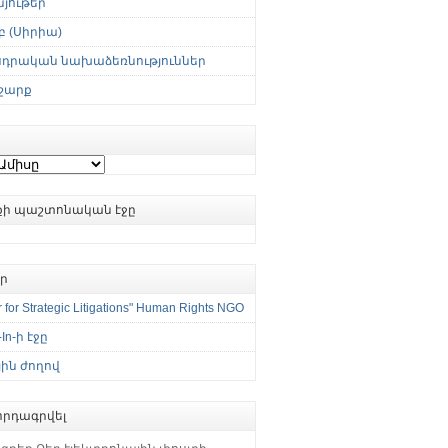
յութեր
 (Սիրիա)
սդրական նախաձեռնություններ
շարք
ւքի պաշտոնական էջը
եր
 for Strategic Litigations" Human Rights NGO
-In-ի էջը
ին ժողով
րդագրվել