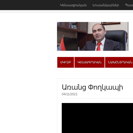
Կենսագրական
Լուսանկարներ
Պատ
ՍԿԻԶԲ
ԿԵՆՍԱԳՐԱԿԱՆ
ՆԱԽԸՆՏՐԱԿԱՆ
Առանց Փողկապի
04/11/2021