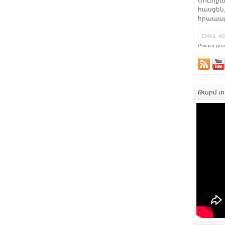
Մուտքա
հասցեն,
հրապար
Privacy gua
Թարմ տե