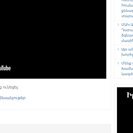
հում
քննա
տարաձ
ՄԱԿ Ա
Ղարա
ճգնա
մասի
Այս 
խորհ
Մենք
Խաժա
կազմ
ք ունեցել:
Տեսանյութեր