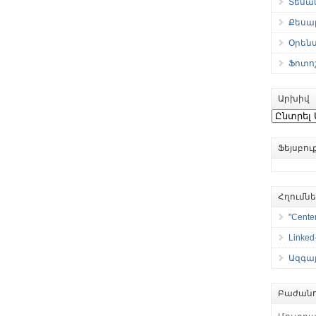
Տեսան
Քեսաբ
Օրեն
Ֆոտո
Արխիվ
Արխիվ
Ֆեյսբո
Հղումն
"Center
Linked
Ազգայ
Բաժանո