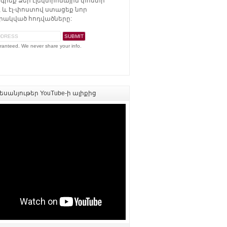
գրեք Ձեր էլեկտրոնային փոստի
 և էլ-փոստով ստացեք նոր
ակված հոդվածները:
ranteed. We never share your info.
սանյութեր YouTube-ի ալիքից