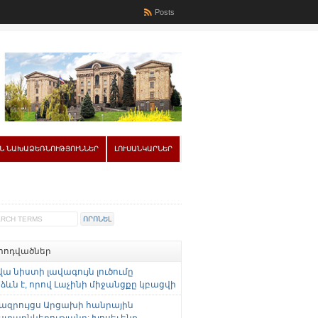
Posts
Ն ՆԱԽԱՁԵՌՆՈՒԹՅՈՒՆՆԵՐ
ԼՈՒՍԱՆԿԱՐՆԵՐ
 հոդվածներ
վա նիստի լավագույն լուծումը
ևն է, որով Լաչինի միջանցքը կբացվի
ազրույցս Արցախի հանրային
ստաընկերությանը: Խոսել ենք