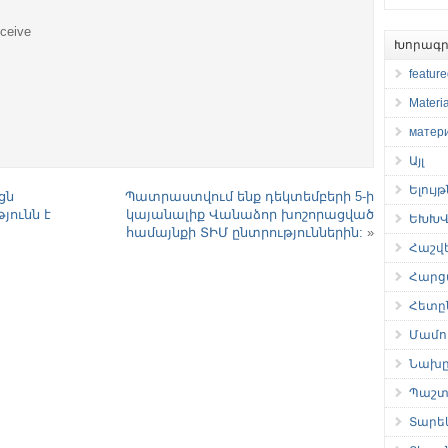
eceive
Խորագր
featur
Materia
матер
Այլ
Ելույ
ցն
Պատրաստվում ենք դեկտեմբերի 5-ի
յունն է
կայանալիք Վանաձոր խոշորացված
ԵԽԽՎ 
համայնքի ՏԻՄ ընտրություններին:
»
Հաշվ
Հարց
Հետը
Մամու
Նախը
Պաշտ
Տարե