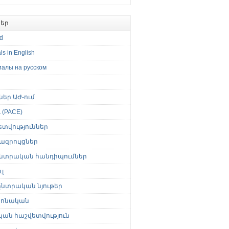
եր
ed
ls in English
иалы на русском
թներ ԱԺ-ում
(PACE)
ետվություններ
ազրույցներ
նտրական հանդիպումներ
լ
նտրական նյութեր
ոնական
կան հաշվետվություն