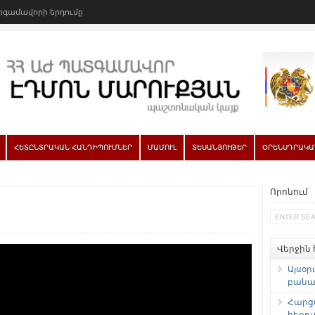
գամավորի երդումը
ՀԵՏԸՆՏՐԱԿԱՆ ՀԱՆԴԻՊՈՒՄՆԵՐ
ՄԱՄՈՒԼ
ՏԵՍԱՆՅՈՒԹԵՐ
ՕՐԵՆՍԴՐԱԿԱ
Որոնում
Վերջին
Այսօր
բանաձ
Հարց
հեռու