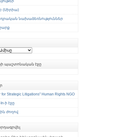
յութեր
 (Սիրիա)
սդրական նախաձեռնություններ
շարք
ւքի պաշտոնական էջը
եր
 for Strategic Litigations" Human Rights NGO
-In-ի էջը
ին ժողով
րդագրվել