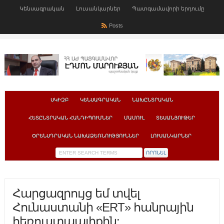
Կենսագրական
Լուսանկարներ
Պատգամավորի երդումը
Posts
ՍԿԻԶԲ
ԿԵՆՍԱԳՐԱԿԱՆ
ՆԱԽԸՆՏՐԱԿԱՆ
ՀԵՏԸՆՏՐԱԿԱՆ ՀԱՆԴԻՊՈՒՄՆԵՐ
ՄԱՄՈՒԼ
ՏԵՍԱՆՅՈՒԹԵՐ
ՕՐԵՆՍԴՐԱԿԱՆ ՆԱԽԱՁԵՌՆՈՒԹՅՈՒՆՆԵՐ
ԼՈՒՍԱՆԿԱՐՆԵՐ
Հարցազրույց եմ տվել
Հունաստանի «ERT» հանրային
հեռուստաալիքին: