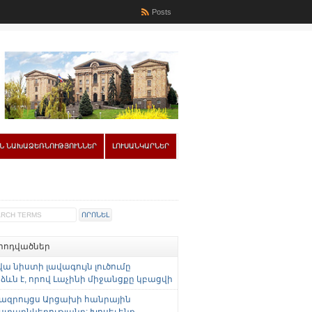
Posts
Ն ՆԱԽԱՁԵՌՆՈՒԹՅՈՒՆՆԵՐ
ԼՈՒՍԱՆԿԱՐՆԵՐ
 հոդվածներ
վա նիստի լավագույն լուծումը
ևն է, որով Լաչինի միջանցքը կբացվի
ազրույցս Արցախի հանրային
ստաընկերությանը: Խոսել ենք