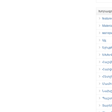
Խորագր
featur
Materia
матер
Այլ
Ելույ
ԵԽԽՎ 
Հաշվ
Հարց
Հետը
Մամու
Նախը
Պաշտ
Տարե