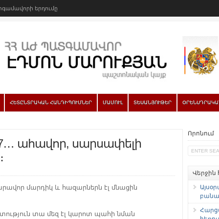
գամավորի երդումը
ՀԵՏԸՆՏՐԱԿԱՆ ՀԱՆԴԻՊՈՒՄՆԵՐ
ՄԱՄՈՒԼ
ՏԵՍԱՆՅՈՒԹԵՐ
ՕՐԵՆՍԴՐԱԿԱ
Որոնում
 7… ահավոր, սարսափելի
։
Վերջին
արավոր մարդիկ և հազարներն էլ մնացին
Այսօր
բանաձ
Հարց
տություն տա մեզ էլ կարոտ պահի նման
հեռու