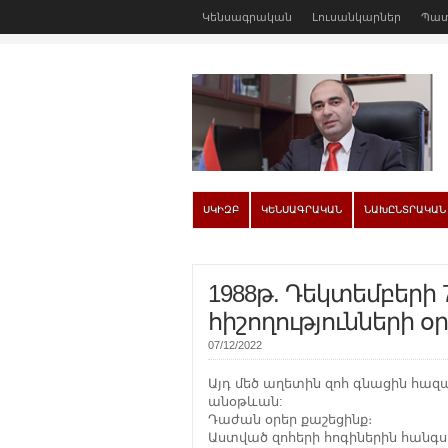
Կենսագրական
Լուսանկարներ
Պատ
ՍԿԻԶԲ
ԿԵՆՍԱԳՐԱԿԱՆ
ՆԱԽԸՆՏՐԱԿԱՆ
1988թ. Դեկտեմբերի
հիշողությունների օր
07/12/2022
Այդ մեծ աղետին զոհ գնացին հազ
անօթևան:
Դաժան օրեր քաշեցինք։
Աստված զոհերի հոգիներին հանգս