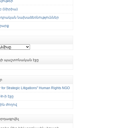
յութեր
 (Սիրիա)
սդրական նախաձեռնություններ
շարք
ւքի պաշտոնական էջը
եր
 for Strategic Litigations" Human Rights NGO
-In-ի էջը
ին ժողով
րդագրվել