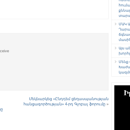
հում
քննա
տարաձ
ՄԱԿ Ա
Ղարա
ճգնա
մասի
Այս 
eceive
խորհ
Մենք
Խաժա
կազմ
Մեկնարկեց «Ընդդեմ ցեղասպանության
հանցագործության» 4-րդ Գլոբալ ֆորումը
»
նը