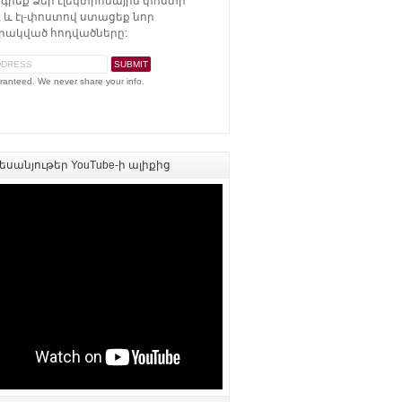
գրեք Ձեր էլեկտրոնային փոստի
 և էլ-փոստով ստացեք նոր
ակված հոդվածները:
ranteed. We never share your info.
սանյութեր YouTube-ի ալիքից