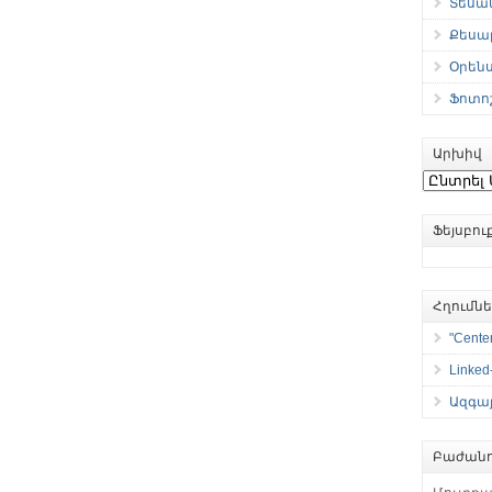
Տեսան
Քեսաբ
Օրեն
Ֆոտո
Արխիվ
Արխիվ
Ֆեյսբո
Հղումն
"Center
Linked
Ազգայ
Բաժանո