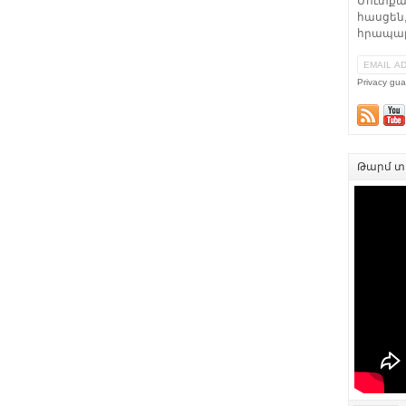
Մուտքա
հասցեն,
հրապար
Privacy gua
Թարմ տե