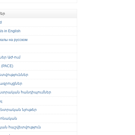
եր
ed
ls in English
иалы на русском
թներ ԱԺ-ում
(PACE)
ետվություններ
ազրույցներ
նտրական հանդիպումներ
լ
նտրական նյութեր
ոնական
կան հաշվետվություն