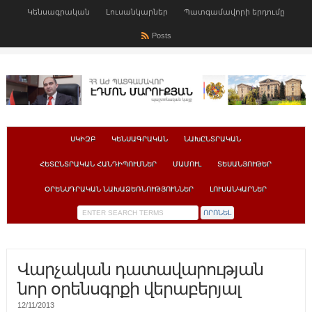
Կենսագրական
Լուսանկարներ
Պատգամավորի երդումը
Posts
ՍԿԻԶԲ
ԿԵՆՍԱԳՐԱԿԱՆ
ՆԱԽԸՆՏՐԱԿԱՆ
ՀԵՏԸՆՏՐԱԿԱՆ ՀԱՆԴԻՊՈՒՄՆԵՐ
ՄԱՄՈՒԼ
ՏԵՍԱՆՅՈՒԹԵՐ
ՕՐԵՆՍԴՐԱԿԱՆ ՆԱԽԱՁԵՌՆՈՒԹՅՈՒՆՆԵՐ
ԼՈՒՍԱՆԿԱՐՆԵՐ
Վարչական դատավարության
նոր օրենսգրքի վերաբերյալ
12/11/2013