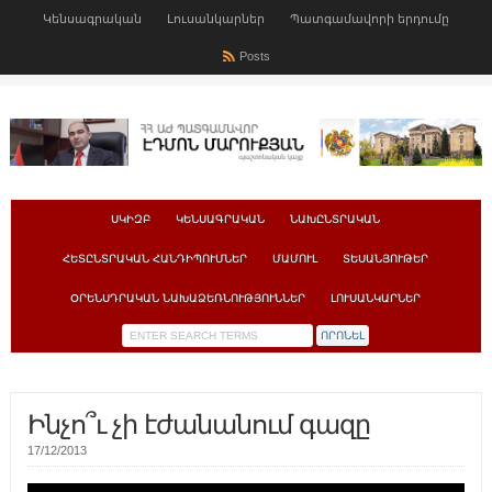
Կենսագրական
Լուսանկարներ
Պատգամավորի երդումը
Posts
ՍԿԻԶԲ
ԿԵՆՍԱԳՐԱԿԱՆ
ՆԱԽԸՆՏՐԱԿԱՆ
ՀԵՏԸՆՏՐԱԿԱՆ ՀԱՆԴԻՊՈՒՄՆԵՐ
ՄԱՄՈՒԼ
ՏԵՍԱՆՅՈՒԹԵՐ
ՕՐԵՆՍԴՐԱԿԱՆ ՆԱԽԱՁԵՌՆՈՒԹՅՈՒՆՆԵՐ
ԼՈՒՍԱՆԿԱՐՆԵՐ
Ինչո՞ւ չի էժանանում գազը
17/12/2013