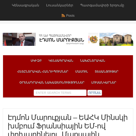
Կենսագրական
Լուսանկարներ
Պատգամավորի երդումը
Posts
ՍԿԻԶԲ
ԿԵՆՍԱԳՐԱԿԱՆ
ՆԱԽԸՆՏՐԱԿԱՆ
ՀԵՏԸՆՏՐԱԿԱՆ ՀԱՆԴԻՊՈՒՄՆԵՐ
ՄԱՄՈՒԼ
ՏԵՍԱՆՅՈՒԹԵՐ
ՕՐԵՆՍԴՐԱԿԱՆ ՆԱԽԱՁԵՌՆՈՒԹՅՈՒՆՆԵՐ
ԼՈՒՍԱՆԿԱՐՆԵՐ
Էդմոն Մարուքյան – ԵԱՀԿ Մինսկի
խմբում Ֆրանսիային ԵՄ-ով
փոխարինելու, Մաքսային