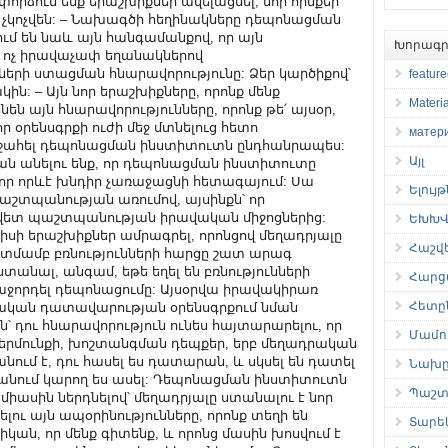
Խորագր
featur
Materia
матер
Այլ
Ելույ
ԵԽԽՎ 
Հաշվ
Հարց
Հետը
Մամու
Նախը
Պաշտ
Տարե