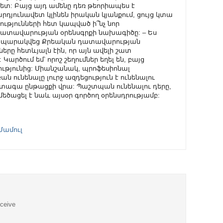
Մամուլ
eceive