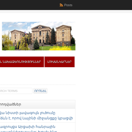
Posts
Ն ՆԱԽԱՁԵՌՆՈՒԹՅՈՒՆՆԵՐ
ԼՈՒՍԱՆԿԱՐՆԵՐ
 հոդվածներ
վա նիստի լավագույն լուծումը
ևն է, որով Լաչինի միջանցքը կբացվի
ազրույցս Արցախի հանրային
ստաընկերությանը: Խոսել ենք