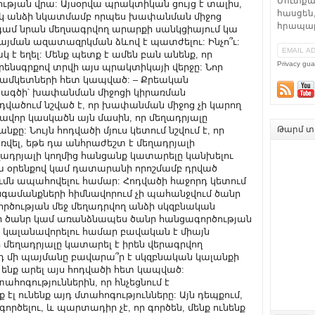
Մուտքա
հասցեն,
հրապար
Privacy gua
Թարմ տե