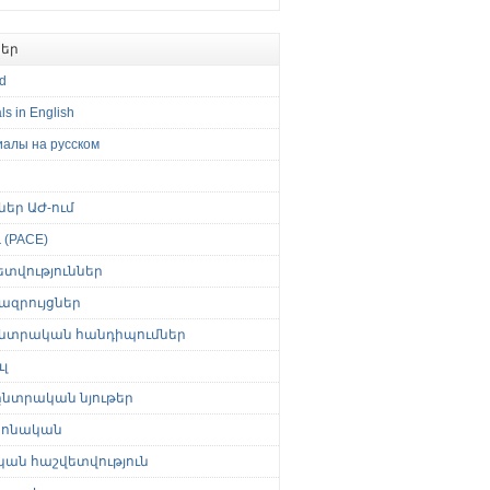
եր
ed
ls in English
иалы на русском
թներ ԱԺ-ում
(PACE)
ետվություններ
ազրույցներ
նտրական հանդիպումներ
լ
նտրական նյութեր
ոնական
կան հաշվետվություն