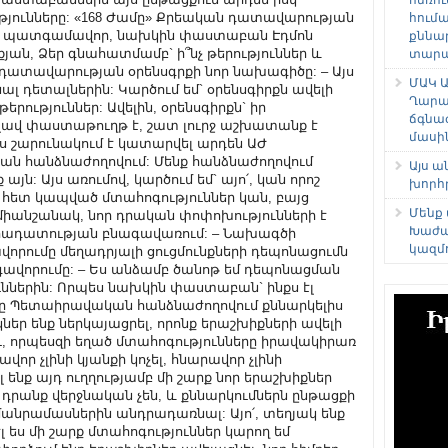
հում
քննա
տարաձ
ՄԱԿ Ա
Ղարա
ճգնա
մասի
Այս 
խորհ
Մենք
Խաժա
կազմ