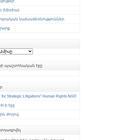
յութեր
 (Սիրիա)
սդրական նախաձեռնություններ
շարք
ւքի պաշտոնական էջը
եր
 for Strategic Litigations" Human Rights NGO
-In-ի էջը
ին ժողով
րդագրվել