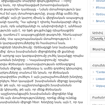
Տեսան
Քեսաբ
Օրեն
Ֆոտո
Արխիվ
Արխիվ
Ֆեյսբո
Հղումն
"Center
Linked
Ազգայ
Բաժանո