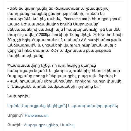
«Եթե ես կարողացել եմ Հայաստանում չբնակվելով
մարդկանց հասցնել ընտրությունների, ուրեմն ես
սուպերմենն եմ, ինչ ասեմ»,- Panorama.am-ի հետ զրույցում
ասաց ԱԺ պատգամավոր Էդմոն Մարուքյանը`
մեկնաբանելով մամուլի այն հրապարակումը, թե նա մեկ
տարուց ավելի՝ 2009թ. հունիսի 13-ից մինչև 2010թ. հունիսի
30-ը, չի եղել Հայաստանում, սակայն ՀՀ ոստիկանության
անձնագրային և վիզաների վարչությունը նրան տվել է
վերջին հինգ տարում ՀՀ-ում մշտական բնակության
մասին տեղեկանք:
Պատգամավորը նշեց, որ այդ հարցը վաղուց
հանգուցալուծված է և ընտրություններից հետո Վիկտոր
Դալլաքյանը բողոք է ներկայացրել, բայց այն մերժվել է.
«Կան իրավական մեխանիզմներ, որոնցով հարցը փակվել
է: Մնացածն արդեն բամբասանքի ոլորտից է»:
Նախորդիվ`
Էդմոն Մարուքյանը կեղծիքո՞վ է պատգամավոր դարձել
Աղբյուր`
Panorama.am
Բաժին
:
Հարցազրույցներ
,
Մամուլ