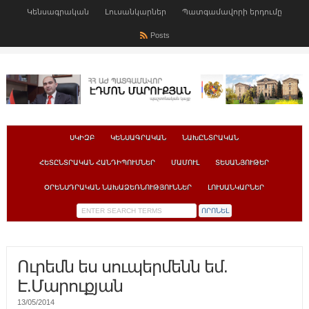
Կենսագրական
Լուսանկարներ
Պատգամավորի երդումը
Posts
ՍԿԻԶԲ
ԿԵՆՍԱԳՐԱԿԱՆ
ՆԱԽԸՆՏՐԱԿԱՆ
ՀԵՏԸՆՏՐԱԿԱՆ ՀԱՆԴԻՊՈՒՄՆԵՐ
ՄԱՄՈՒԼ
ՏԵՍԱՆՅՈՒԹԵՐ
ՕՐԵՆՍԴՐԱԿԱՆ ՆԱԽԱՁԵՌՆՈՒԹՅՈՒՆՆԵՐ
ԼՈՒՍԱՆԿԱՐՆԵՐ
Ուրեմն ես սուպերմենն եմ.
Է.Մարուքյան
13/05/2014