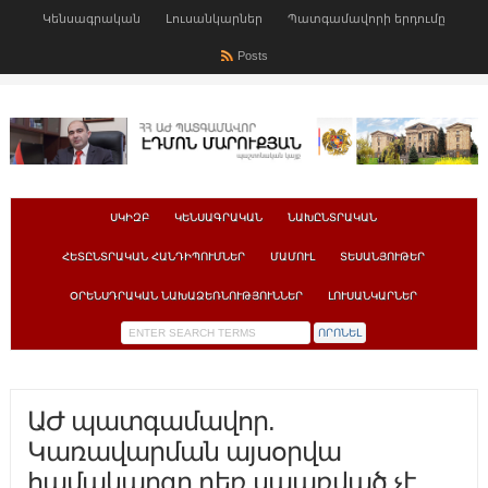
Կենսագրական
Լուսանկարներ
Պատգամավորի երդումը
Posts
ՍԿԻԶԲ
ԿԵՆՍԱԳՐԱԿԱՆ
ՆԱԽԸՆՏՐԱԿԱՆ
ՀԵՏԸՆՏՐԱԿԱՆ ՀԱՆԴԻՊՈՒՄՆԵՐ
ՄԱՄՈՒԼ
ՏԵՍԱՆՅՈՒԹԵՐ
ՕՐԵՆՍԴՐԱԿԱՆ ՆԱԽԱՁԵՌՆՈՒԹՅՈՒՆՆԵՐ
ԼՈՒՍԱՆԿԱՐՆԵՐ
ԱԺ պատգամավոր.
Կառավարման այսօրվա
համակարգը դեռ սպառված չէ