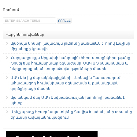
Որոնում
Վերջին հոդվածներ
Այսօրվա նիստի լավագույն լուծումը բանաձևն է, որով Լաչինի
միջանցքը կբացվի
Հարցազրույցս Արցախի հանրային հեռուստաընկերությանը:
Խոսել ենք հումանիտար ճգնաժամի, ՄԱԿ ԱԽ քննարկման և
ներքաղաքական տարաձայնությունների մասին:
ՄԱԿ ԱԽ-ից մեր ակնկալիքների, Լեռնային Ղարաբաղում
ահագնացող հումանիտար ճգնաժամի և բանակցային
գործընթացի մասին
Այս անգամ մեզ ՄԱԿ Անվտանգության խորհրդի բանաձև է
պետք
Մենք պետք է բազմապատկենք Դավիթ Խաժակյանի տեսակը
Երևանի ավագանու կազմում