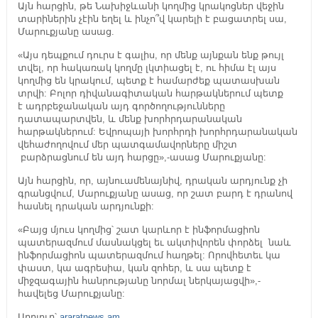
Այն հարցին, թե Նախիջևանի կողմից կրակոցներ վեջին
տարիներին չէին եղել և ինչո՞վ կարելի է բացատրել սա,
Մարուքյանը ասաց.
«Այս դեպքում դուրս է գալիս, որ մենք այնքան ենք թույլ
տվել, որ հակառակ կողմը լկտիացել է, ու հիմա էլ այս
կողմից են կրակում, պետք է համարժեք պատասխան
տրվի: Բոլոր դիվանագիտական հարթակներում պետք
է ադրբեջանական այդ գործողությունները
դատապարտվեն, և մենք խորհրդարանական
հարթակներում: Եվրոպայի խորհրդի խորհրդարանական
վեհաժողովում մեր պատգամավորները միշտ
բարձրացնում են այդ հարցը»,-ասաց Մարուքյանը:
Այն հարցին, որ, այնուամենայնիվ, դրական արդյունք չի
գրանցվում, Մարուքյանը ասաց, որ շատ բարդ է դրանով
հասնել դրական արդյունքի:
«Բայց մյուս կողմից՝ շատ կարևոր է ինֆորմացիոն
պատերազմում մասնակցել եւ ակտիվորեն փորձել նաև
ինֆորմացիոն պատերազմում հաղթել: Որովհետեւ կա
փաստ, կա ագրեսիա, կան զոհեր, և սա պետք է
միջզագային հանրությանը նորմալ ներկայացվի»,-
հավելեց Մարուքյանը:
Աղբյուր՝
araratnews.am