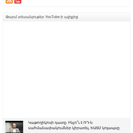
Թարմ տեսանյութեր YouTube-ի ալիքից
Կաթողիկոսի դատը. Ինչո՞ւ է ՌԴ-ն
սահմանափակումներ կիրառել․ ԵԱՏՄ կոլապսը