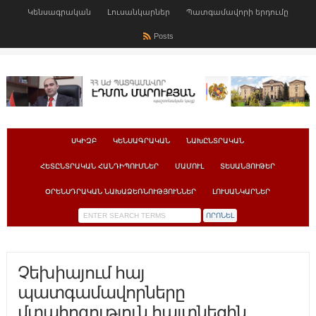
Կենսագրական
Լուսանկարներ
Պատգամավորի երդումը
Posts
ՍԿԻԶԲ
ԿԵՆՍԱԳՐԱԿԱՆ
ՆԱԽԸՆՏՐԱԿԱՆ
ՀԵՏԸՆՏՐԱԿԱՆ ՀԱՆԴԻՊՈՒՄՆԵՐ
ՄԱՄՈՒԼ
ՏԵՍԱՆՅՈՒԹԵՐ
ՕՐԵՆՍԴՐԱԿԱՆ ՆԱԽԱՁԵՌՆՈՒԹՅՈՒՆՆԵՐ
ԼՈՒՍԱՆԿԱՐՆԵՐ
Չեխիայում հայ
պատգամավորները
մտահոգություն հայտնեցին