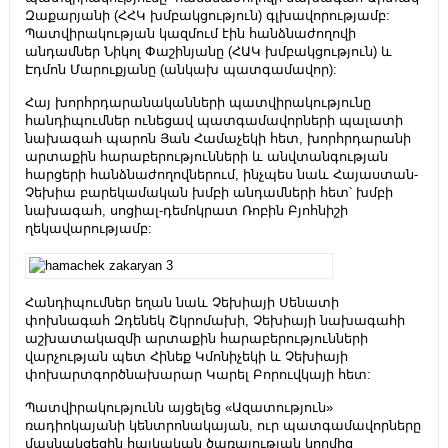
Զաքարյանի (ՀՀԿ խմբակցություն) գլխավորությամբ:
Պատվիրակության կազմում էին հանձնաժողովի
անդամներ Նիկոլ Փաշինյանը (ՀԱԿ խմբակցություն) և
Էդմոն Մարուքյանը (անկախ պատգամավոր):
Հայ խորհրդարանականների պատվիրակությունը
հանդիպումներ ունեցավ պատգամավորների պալատի
նախագահ պարոն Յան Համաչեկի հետ, խորհրդարանի
արտաքին հարաբերությունների և անվտանգության
հարցերի հանձնաժողովներում, ինչպես նաև Հայաստան-
Չեխիա բարեկամական խմբի անդամների հետ՝ խմբի
նախագահ, սոցիալ-դեմոկրատ Ռոբին Բյոհնիշի
ղեկավարությամբ:
Հանդիպումներ եղան նաև Չեխիայի Սենատի
փոխնագահ Զդենեկ Շկրոմախի, Չեխիայի նախագահի
աշխատակազմի արտաքին հարաբերությունների
վարչության պետ Հինեք Կմոնիչեկի և Չեխիայի
փոխարտգործնախարար Կարել Բորուվկայի հետ:
Պատվիրակությունն այցելեց «Ազատություն»
ռադիոկայանի կենտրոնակայան, ուր պատգամավորները
մասնակցեցին հայկական ծառայության կողմից