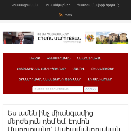
Կենսագրական
Լուսանկարներ
Պատգամավորի երդումը
Posts
ՍԿԻԶԲ
ԿԵՆՍԱԳՐԱԿԱՆ
ՆԱԽԸՆՏՐԱԿԱՆ
ՀԵՏԸՆՏՐԱԿԱՆ ՀԱՆԴԻՊՈՒՄՆԵՐ
ՄԱՄՈՒԼ
ՏԵՍԱՆՅՈՒԹԵՐ
ՕՐԵՆՍԴՐԱԿԱՆ ՆԱԽԱՁԵՌՆՈՒԹՅՈՒՆՆԵՐ
ԼՈՒՍԱՆԿԱՐՆԵՐ
Ես ամեն ինչ միանգամից
մերժելուն դեմ եմ. Էդմոն
Մարուքյանը` Սահամանդրական