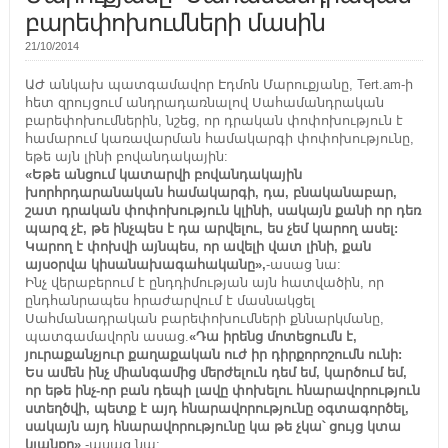
բարեփոխումների մասին
21/10/2014
ԱԺ անկախ պատգամավոր Էդմոն Մարուքյանը, Tert.am-ի
հետ զրույցում անդրադառնալով Սահամանդրական
բարեփոխումներին, նշեց, որ դրական փոփոխություն է
համարում կառավարման համակարգի փոփոխությունը,
եթե այն լինի բովանդակային:
«Եթե անցում կատարվի բովանդակային
խորհրդարանական համակարգի, դա, բնականաբար,
շատ դրական փոփոխություն կլինի, սակայն քանի որ դեռ
պարզ չէ, թե ինչպես է դա արվելու, ես չեմ կարող ասել:
Կարող է փոխվի այնպես, որ ավելի վատ լինի, քան
այսօրվա կիսանախագահականը»,
-ասաց նա:
Ինչ վերաբերում է ընդդիմության այն հատվածին, որ
ընդհանրապես հրաժարվում է մասնակցել
Սահմանադրական բարեփոխումների քննարկմանը,
պատգամավորն ասաց.
«Դա իրենց մոտեցումն է,
յուրաքանչյուր քաղաքական ուժ իր դիրքորոշումն ունի:
Ես ամեն ինչ միանգամից մերժելուն դեմ եմ, կարծում եմ,
որ եթե ինչ-որ բան դեպի լավը փոխելու հնարավորություն
ստեղծվի, պետք է այդ հնարավորությունը օգտագործել,
սակայն այդ հնարավորությունը կա թե չկա՝ ցույց կտա
կյանքը»
,-ասաց նա: