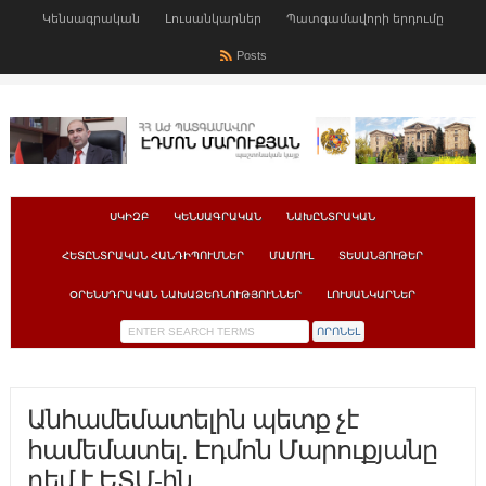
Կենսագրական
Լուսանկարներ
Պատգամավորի երդումը
Posts
ՍԿԻԶԲ
ԿԵՆՍԱԳՐԱԿԱՆ
ՆԱԽԸՆՏՐԱԿԱՆ
ՀԵՏԸՆՏՐԱԿԱՆ ՀԱՆԴԻՊՈՒՄՆԵՐ
ՄԱՄՈՒԼ
ՏԵՍԱՆՅՈՒԹԵՐ
ՕՐԵՆՍԴՐԱԿԱՆ ՆԱԽԱՁԵՌՆՈՒԹՅՈՒՆՆԵՐ
ԼՈՒՍԱՆԿԱՐՆԵՐ
Անհամեմատելին պետք չէ
համեմատել. Էդմոն Մարուքյանը
դեմ է ԵՏՄ-ին