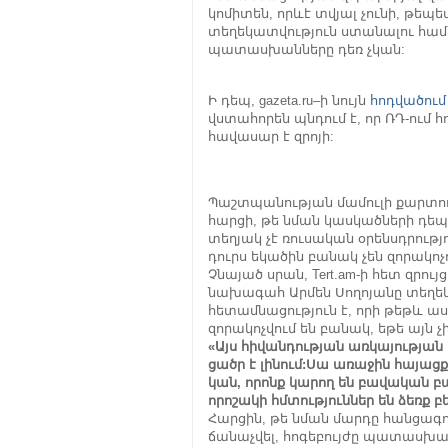
կոմիտեն, որևէ տվյալ չունի, թե
տեղեկատվություն ստանալու համ
պատասխանները դեռ չկան:
Ի դեպ, gazeta.ru–ի նույն
հոդվածու
վստահորեն պնդում է, որ ՌԴ-ում
հավասար է զրոյի:
Պաշտպանության մամուլի քարտո
հարցի, թե նման կասկածների դեպք
տեղյակ չէ ռուսական օրենսդրութ
դուրս եկածին բանակ չեն զորակոչո
Չնայած սրան, Tert.am-ի հետ զրո
նախագահ Արմեն Սողոյանը տեղեկ
հետամնացություն է, որի թեթև 
զորակոչվում են բանակ, եթե այն չ
«Այս հիվանդության առկայության
ցածր է լինում:Սա առաջին հայացք
կան, որոնք կարող են բավական բա
որոշակի հմտություններ են ձեռք բ
Հարցին, թե նման մարդը հանցագո
ճանաչվել, հոգեբույժը պատասխա