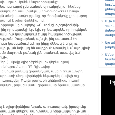
նախագահ Արմեն Մարտիրոսյանը:
հում
դեպրեսիայով չեն բանակ զորակոչել »,
– հեգնեց
քննա
ալով ռուսաստանյան Комсомольская Правда
տարաձ
այն տեղեկատվությանը, որ Պերմյակովը չէր կարող
պում է օլիգոֆրենիայով:
ՄԱԿ Ա
արտիրոսյանը հավելեց.
«Ու տենց՝ օլիգոֆրենիկ-
Ղարա
ինչ որ սպասելի էր, էլի, որ կպարզեն, որ հոգեկան
ճգնա
իս այն, ինչ կատարվում է այդ հանցագործության
մասի
ություն: Բացարձակ այն չէ, ինչ սպասում էր
Այս 
ստ կասկածում եմ, որ ինքը մենակ է եղել ու
խորհ
ավության նոխազ են սարքում: Առավել ևս՝ այդպիսի
բ մարդուն բանակ չեն տանում, առավել ևս՝
Մենք
ւմ»:
Խաժա
է՝ Պերմյակովը օլիգոֆրենիկ է» վերնագրով
կազմ
րին՝ գրում է, որ ՌԴ Գլխավոր
 նրան բանակ զորակոչած, ավելի շուտ՝102-րդ
րիատի մեղավորներին ենթարկել (ավելի ուշ
 հարուցվել Բալեյ քաղաքի զինկոմիսարիատի
նովսկու, ինչպես նաև՝ զորամասի հրամանատար
 է օլիգոֆրենիա: Նրան, առհասարակ, իրավունք
 մարտական զենքով՝ մարտական հերթապահության