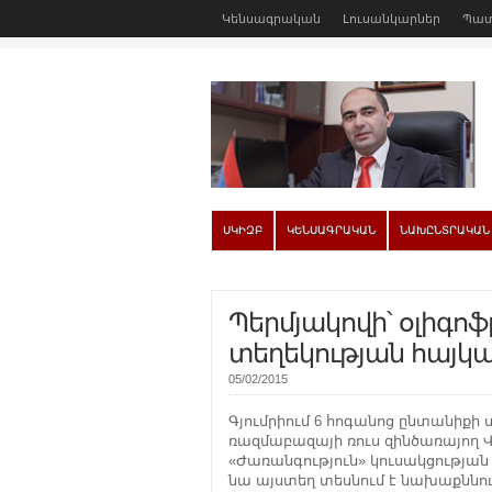
Կենսագրական
Լուսանկարներ
Պատ
ՍԿԻԶԲ
ԿԵՆՍԱԳՐԱԿԱՆ
ՆԱԽԸՆՏՐԱԿԱՆ
Պերմյակովի՝ օլիգոֆ
տեղեկության հայ
05/02/2015
Գյումրիում 6 հոգանոց ընտանիքի 
ռազմաբազայի ռուս զինծառայող Վալ
«Ժառանգություն» կուսակցության
նա այստեղ տեսնում է նախաքննո