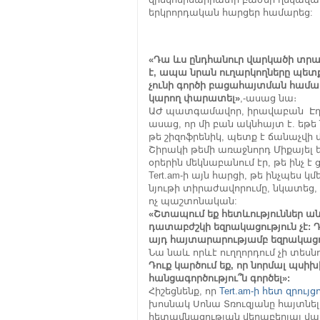
երկրորդական հարցեր համարեց:
«Դա ևս ընդհանուր վարկածի տրամ
է, ապա նրան ուղարկողները պետք 
չունի գործի բացահայտման համար:
կարող փարատել»
,-ասաց նա։
ԱԺ պատգամավոր, իրավաբան Էդմոն
ասաց, որ մի բան ակնհայտ է. եթե
թե շիզոֆրենիկ, պետք է ճանաչվի 
Շիրակի թեմի առաջնորդ Միքայել 
օրերին մեկնաբանում էր, թե ինչ 
Tert.am-ի այն հարցի, թե ինչպես
նյութի տիրաժավորումը, նկատեց, 
ոչ պաշտոնական:
«Շտապում եք հետևություններ անե
դատաբժշկի եզրակացություն չէ: 
այդ հայտարարությամբ եզրակացու
Նա նաև որևէ ուղղորդում չի տեսն
Դուք կարծում եք, որ նորմալ պսի
հանցագործությու՞ն գործել»:
Հիշեցնենք, որ
Tert.am-ի հետ զրույց
խոսնակ Սոնա Տռուզյանը հայտնել 
հետամնացության վերաբերյալ վա