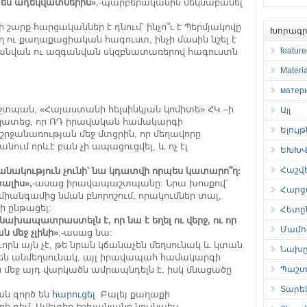
մ են ադեկվատներին»
,-պարբերականին մեկնաբանել
 շարք հարցականներ է դնում` ինչո՞ւ է Պերմյակովը
Խորագր
ող ու քաղաքացիական հագուստ, ինչի մասին նշել է
featur
լ իր անվան ու ազգանվան սկզբնատառերով հագուստն
Materia
матер
աշտպան, «Հայաստանի հելսինկյան կոմիտե» ՀԿ –ի
Այլ
կատեց, որ ՌԴ իրավական համակարգի
Ելույ
շրջանառության մեջ մտցրին, որ մեղավորը
նում որևէ բան չի ապացուցվել, և ոչ էլ
ԵԽԽՎ 
Հաշվ
նակություն չունի՝ նա կդատվի որպես կատարո՞ղ:
ալիս»,
-ասաց իրավապաշտպանը: Նրա խոսքով՝
Հարց
 միանգամից նման բնորոշում, որակումներ տալ,
ի ընթացել:
Հետը
նախապատրաստելն է, որ նա է եղել ու վերջ, ու որ
Մամու
 մեջ չլինի»
,-ասաց նա:
որն այն չէ, թե նրան կճանաչեն մեղսունակ և կտան
Նախը
են անմեղսունակ, այլ իրավապահ համակարգի
Պաշտ
մեջ այդ վարկածն ամրապնդելն է, իսկ մնացածը
Տարե
կան գործ են
հարուցել
Բալեյ քաղաքի
ի դեմ, Ավետիք Իշխանյանը նույնպես