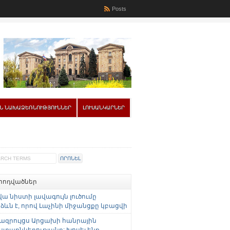
Posts
Ն ՆԱԽԱՁԵՌՆՈՒԹՅՈՒՆՆԵՐ
ԼՈՒՍԱՆԿԱՐՆԵՐ
 հոդվածներ
վա նիստի լավագույն լուծումը
ևն է, որով Լաչինի միջանցքը կբացվի
ազրույցս Արցախի հանրային
ստաընկերությանը: Խոսել ենք