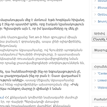
Տեսան
Քեսաբ
Օրեն
աբանության մեջ է մտնում: Եթե հոգեկան հիվանդ
Ֆոտո
է ինչ-որ պատիժ կրեն, որը էական նշանակություն
 Գլխավորն այն է, որ իմ կասկածները ոչ մեկ չի
Արխիվ
 Մարուքյանը Tert.am-ի հետ զրույցում միայն
Արխիվ
 նա բանակ է զորակոչվել, ապա լինի օլիգոֆրենիկ,
մեղսունակ:
եպիսկոպոս Աջապահյանը, ով Գյումրիի պոռթկման
Ֆեյսբո
է ցանկանում Գյումրիի ժողովուրդը, ի պատասխան
 կմեկնաբանի ռուսական լրատվամիջոցներից նման
որ դրանք լրատվամիջոցների տեղեկություններն են,
Հղումն
լ, դա հանձնաժողովի ինչ-որ եզրակացություն չէ,
"Center
Դա լրագրողական ինչ-որ բան է: Շատ վաղաժամ է
թյուն անելը»
,-ասաց Միքայել Աջապահյանը:
Linked
ում հենց «օլիգոֆրենիկ» ախտորոշման մեջ.
«Իսկ
Ազգայ
խիկա ունեցող մարդը ի վիճակի է նման
ում
ՀՀ քննչական կոմիտեի նախագահի մամուլի
Բաժանո
էր, որ Վալերի Պերմյակովի մտավոր
րույթն իրականացնող մարմինը՝ Քննչական