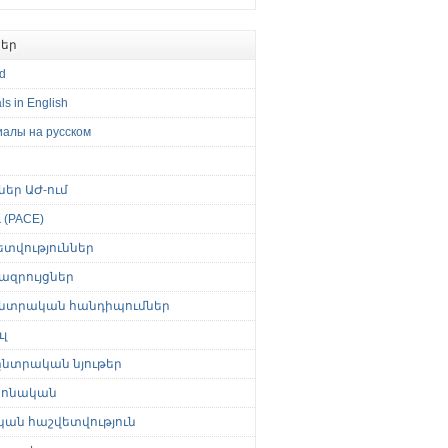
եր
ed
ls in English
иалы на русском
թներ ԱԺ-ում
(PACE)
ետվություններ
ազրույցներ
նտրական հանդիպումներ
լ
նտրական նյութեր
ոնական
կան հաշվետվություն