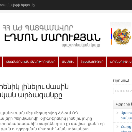
գամավորի երդումը
ՀԵՏԸՆՏՐԱԿԱՆ ՀԱՆԴԻՊՈՒՄՆԵՐ
ՄԱՄՈՒԼ
ՏԵՍԱՆՅՈՒԹԵՐ
ՕՐԵՆՍԴՐԱԿԱ
Որոնում
րենիկ լինելու մասին
կական արձագանքը
Վերջին
սպանության մեջ մեղադրվող ՀՀ-ում ՌԴ
Այսօր
երի Պերմյակովի՝ օլիգոֆրենիկ լինելու լուրը
բանաձ
 փոխնախագահին «արդեն դուր չի գալիս», քանի որ
Հարց
ւթյան ուղղորդման միտում: Նման տեսակետ
հեռու