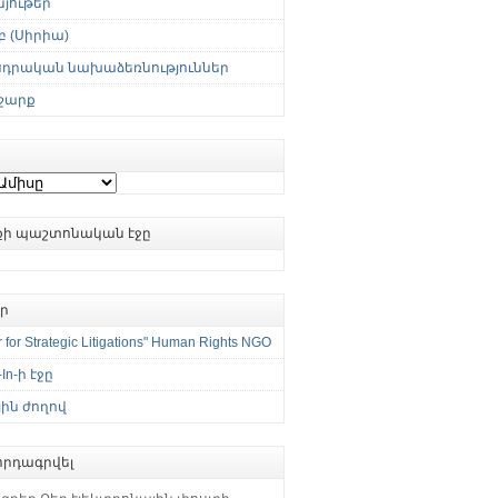
յութեր
 (Սիրիա)
սդրական նախաձեռնություններ
շարք
ւքի պաշտոնական էջը
եր
 for Strategic Litigations" Human Rights NGO
-In-ի էջը
ին ժողով
րդագրվել