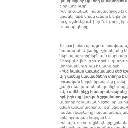
կանգնեցնել: Այնտեղ կանգնեցնու
է իր աղբյուրը:
Իսկ ռուսական լրատվամիջոցն էլ մի
կրակել, եթե նրան պետք է եղել փ
իր ցուցմունքում, ինչո՞ւ է թողե
ու սապոգները:
Tert.am-ի հետ զրույցում իրավապ
նախագահ Ավետիք Իշխանյանը ն
ներկայացուցիչներն այն վարկածը 
Պերմյակովն է, թեև դեռևս դատարա
փորձաքննություն է կատարվել:
«Ինձ համար առանձնապես մեծ նշա
Այդ ամենը կասկածների տեղիք է տ
ռուսական կողմն իրավունք չուներ
քանի դեռ դատական գործընթաց չ
«Այս ամեն ինչը հասարակությանը 
որևիցե այլ վարկած շրջանառության
Ավետիք Իշխանյանը նշեց, որ կարև
ցմահ ազատազրկում, թե՞ կճանաչ
համար կարևորը հասարակության 
երկրորդական հարցեր են:
Իսկ այն, որ ռուս քննիչները քրեա
զինկոմիսարիատի բաժնի ղեկավար