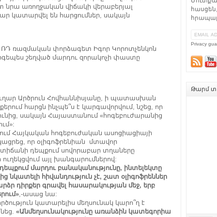
Մուտքա
պետ նրա առողջական վիճակի վերաբերյալ
հասցեն,
ար կատարվել են հարցումներ, սակայն
հրապար
Privacy gua
մ
ՌԴ ռազմական փորձագետ Իգոր Կորոտչենկոն
 հոգեպես շեղված մարդու զորակոչի փաստը
Թարմ տե
ւղար Արծրուն Հովհաննիսյանը, ի պատասխան
երում հարցն ինչպե՞ս է կարգավորվում, նշեց, որ
յունից, սակայն Հայաստանում «հոգեբուժարանից
ւմ»:
ւյցում Հայկական հոգեբուժական ասոցիացիայի
ացրեց, որ օլիգոֆրենիան մտավոր
աստիճանի դեպքում սովորաբար տղաները
ի ուղեկցվում այլ խանգարումներով:
 դեպքում մարդու բանականությունը, ինտելեկտը
ից նկատելի հիվանդություն չէ, շատ օլիգոֆրեններ
րձր դիրքեր գրավել հասարակության մեջ, երբ
երում»
,-ասաց նա:
րծություն կատարելիս մեղսունակ կարո՞ղ է
նեց.
«Անմեղսունակությունը առանձին կատեգորիա