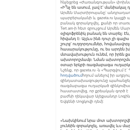
հնչեցրեց «Ժառանգության» փոխ
«Ի՞նչ են ասում, լավ է՝ մանիակալ 
Արմեն Մարտիրոսյանը՝ անդրադառն
պարբերականի և gazeta.ru կայքի 
բանակ զորակոչվել, քանի որ տառա
Tert.am-ի հետ զրույցում Արմեն Մ
օլիգոֆրենիկ բանակ են տարել: Էն, 
հիվանդ է: Այլևս ինձ դուր չի գալ
շուրջ՝ ուղղորդումներ, հովանավորչ
հասարակությունը, ու ես արդեն խի
մտավախություն ունեմ, որ իրեն ք
ախտորոշմամբ: Նման ախտորոշմամ
օտար երկրի ռազմաբազա ուղարկո
Նշենք, որ gazeta.ru -ն «Պարզվում 
հոդվածում
հղում անելով իր աղբյու
զինդատախազությունը պահանջել է
ռազմաբազա ուղարկած զինկոմիսա
հաստատվեց, որ քրեական գործ է
բաժնի ղեկավար Ալեքսանդր Լոգի
Եվգենի Սոցկովի դեմ):
«Նախկինում նրա մոտ ախտորոշվել
չունեին զորակոչել, առավել ևս