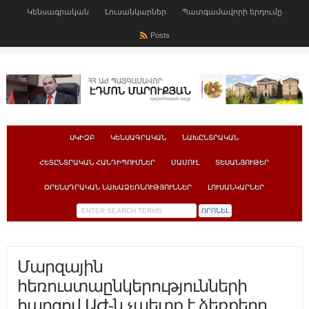
Կենսագրական
Լուսանկարներ
Պատգամավորի երդումը
Posts
ՍԿԻԶԲ
ԿԵՆՍԱԳՐԱԿԱՆ
ՆԱԽԸՆՏՐԱԿԱՆ
ՀԵՏԸՆՏՐԱԿԱՆ ՀԱՆԴԻՊՈՒՄՆԵՐ
ՄԱՄՈՒԼ
ՏԵՍԱՆՅՈՒԹԵՐ
ՕՐԵՆՍԴՐԱԿԱՆ ՆԱԽԱՁԵՌՆՈՒԹՅՈՒՆՆԵՐ
ԼՈՒՍԱՆԿԱՐՆԵՐ
Մարզային
հեռուստաընկերությունների
հարցով ԱԺ-ն չպետք է ձեռքերը