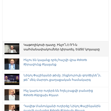
Կաթողիկոսի դատը. Ինչո՞ւ է ՌԴ-ն
սահմանափակումներ կիրառել․ ԵԱՏՄ կոլապսը
Ինչու են կալանք դրել հաշվի վրա #shorts
#իրավունք #կալանք
Նիկոլ Փաշինյանի թիմը․ ինքնուրույն գործիչնե՞ր,
թե՞ մեկ մարդու քաղաքական համակարգ
Ինչ կարևոր ուղերձ են հղել բաքվի բանտից
#shorts #Արցախ #դատ
Դավիթ Մանուկյանի ուղերձը Նիկոլ Փաշինյանին
բաքվի բանտից #shorts #Արցախ #դատ