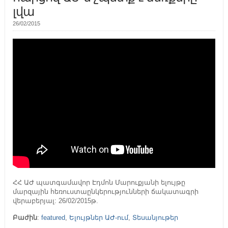
լվա
26/02/2015
ՀՀ ԱԺ պատգամավոր Էդմոն Մարուքյանի ելույթը
մարզային հեռուստաընկերությունների ճակատագրի
վերաբերյալ: 26/02/2015թ.
Բաժին
:
featured
,
Ելույթներ ԱԺ-ում
,
Տեսանյութեր