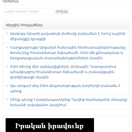
Որոնում
Վերջին հոդվածներ
Այսօրվա նիստի լավագույն լուծումը բանաձևն է, որով Լաչինի
միջանցքը կբացվի
Հարցազրույցս Արցախի հանրային հեռուստաընկերությանը:
Խոսել ենք հումանիտար ճգնաժամի, ՄԱԿ ԱԽ քննարկման և
ներքաղաքական տարաձայնությունների մասին:
ՄԱԿ ԱԽ-ից մեր ակնկալիքների, Լեռնային Ղարաբաղում
ահագնացող հումանիտար ճգնաժամի և բանակցային
գործընթացի մասին
Այս անգամ մեզ ՄԱԿ Անվտանգության խորհրդի բանաձև է
պետք
Մենք պետք է բազմապատկենք Դավիթ Խաժակյանի տեսակը
Երևանի ավագանու կազմում