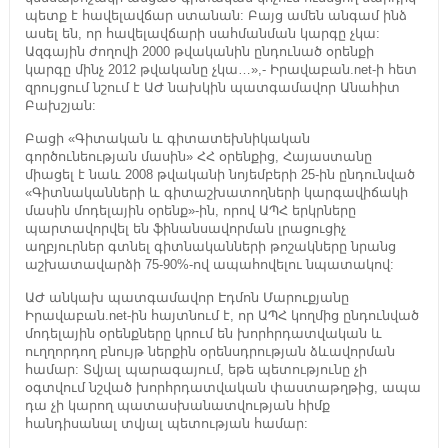
պետք է հավելավճար ստանան: Բայց ամեն անգամ ինձ
ասել են, որ հավելավճարի սահմանման կարգը չկա:
Ազգային ժողովի 2000 թվականին ընդունած օրենքի
կարգը մինչ 2012 թվականը չկա…»,- Իրավաբան.net-ի հետ
զրույցում նշում է ԱԺ նախկին պատգամավոր Անահիտ
Բախշյան:
Բացի «Գիտական և գիտատեխնիկական
գործունեության մասին» ՀՀ օրենքից, Հայաստանը
միացել է նաև 2008 թվականի նոյեմբերի 25-ին ընդունված
«Գիտնականների և գիտաշխատողների կարգավիճակի
մասին մոդելային օրենք»-ին, որով ԱՊՀ երկրները
պարտավորվել են ֆինանսավորման լրացուցիչ
աղբյուրներ գտնել գիտնականների թոշակները նրանց
աշխատավարձի 75-90%-ով ապահովելու նպատակով:
ԱԺ անկախ պատգամավոր Էդմոն Մարուքյանը
Իրավաբան.net-ին հայտնում է, որ ԱՊՀ կողմից ընդունված
մոդելային օրենքները կրում են խորհրդատվական և
ուղղորդող բնույթ ներքին օրենսդրության ձևավորման
համար: Տվյալ պարագայում, եթե պետությունը չի
օգտվում նշված խորհրդատվական փաստաթղթից, ապա
դա չի կարող պատասխանատվության հիմք
հանդիսանալ տվյալ պետության համար: