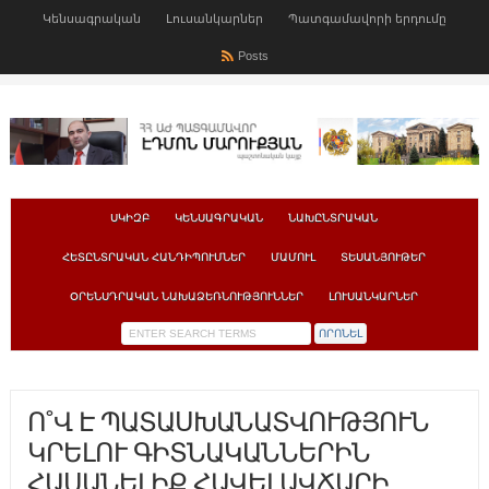
Կենսագրական
Լուսանկարներ
Պատգամավորի երդումը
Posts
ՍԿԻԶԲ
ԿԵՆՍԱԳՐԱԿԱՆ
ՆԱԽԸՆՏՐԱԿԱՆ
ՀԵՏԸՆՏՐԱԿԱՆ ՀԱՆԴԻՊՈՒՄՆԵՐ
ՄԱՄՈՒԼ
ՏԵՍԱՆՅՈՒԹԵՐ
ՕՐԵՆՍԴՐԱԿԱՆ ՆԱԽԱՁԵՌՆՈՒԹՅՈՒՆՆԵՐ
ԼՈՒՍԱՆԿԱՐՆԵՐ
Ո˚Վ Է ՊԱՏԱՍԽԱՆԱՏՎՈՒԹՅՈՒՆ
ԿՐԵԼՈՒ ԳԻՏՆԱԿԱՆՆԵՐԻՆ
ՀԱՍԱՆԵԼԻՔ ՀԱՎԵԼԱՎՃԱՐԻ