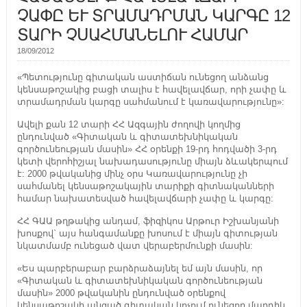
ՉԱՓԸ ԵՒ ՏՐԱՄԱԴՐՄԱՆ ԿԱՐԳԸ 12
ՏԱՐԻ ՉՍԱՀՄԱՆԵԼՈՒ ՀԱՄԱՐ
18/09/2012
«Պետությունը գիտական աստիճան ունեցող անձանց
կենսաթոշակից բացի տալիս է հավելավճար, որի չափը և
տրամադրման կարգը սահմանում է կառավարությունը»:
Ավելի քան 12 տարի ՀՀ Ազգային ժողովի կողմից
ընդունված «Գիտական և գիտատեխնիկական
գործունեության մասին» ՀՀ օրենքի 19-րդ հոդվածի 3-րդ
կետի վերոհիշյալ նախադասությունը միայն ձևակերպում
է: 2000 թվականից մինչ օրս Կառավարությունը չի
սահմանել կենսաթոշակային տարիքի գիտնականների
համար նախատեսված հավելավճարի չափը և կարգը:
ՀՀ ԳԱԱ թղթակից անդամ, ֆիզիկոս Արթուր Իշխանյանի
խոսքով` այս հանգամանքը խոսում է միայն գիտության
նկատմամբ ունեցած վատ վերաբերմունքի մասին:
«Ես պարբերաբար բարձրաձայնել եմ այն մասին, որ
«Գիտական և գիտատեխնիկական գործունեության
մասին» 2000 թվականին ընդունված օրենքով
կենսաթոշակի անցած գիտական կոչում ունեցող մարդիկ