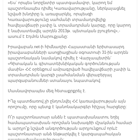
«Ես` որպես նորընտիր պատգամավոր, կարող եմ
պաշտոնապես դիմել Կառավարությանը, ներկայացնել
նշված խնդիրը և առաջարկել, որպեսզի
Կառավարությունը սահմանի տրամադրվելիք
հավելավճարի չափը և տրամադրման կարգը, որը կարող
է նախատեսվել արդեն 2013թ. պետական բյուջեով»,-
ասում է Էդմոն Մարուքյանը:
Իրավաբան.net-ի հիմնադիր Հայաստանի երիտասարդ
իրավաաբանների ասոցիացիան օգոստոսի 31-ին արդեն
պաշտոնական նամակով դիմել է Վարչապետին`
«Գիտական և գիտատեխնիկական գործունեության
մասին» ՀՀ օրենքում ամրագրված հավելավճարի չափի և
տրամադրման կարգի չսահմանման վերաբերյալ
պարզաբանումներ ստանալու նպատակով:
Մասնավորապես մեզ հետաքրքրել է.
Ի˚նչ պատճառով չի ընդունվել ՀՀ կառավարության այն
որոշումը, որը պետք է կանոնակարգեր հիշյալ հարցերը:
Ո˚ր պաշտոնատար անձն է պատասխանատու եղել
համապատասխան որոշման նախագծի մշակման համար
և արդյո˚ք նշված անգործության արդյունքում որևէ
պաշտոնատար անձ ենթարկվել է կարգապահական
պատասխանատվության: