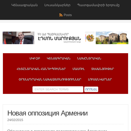
Կենսագրական
Լուսանկարներ
Պատգամավորի երդումը
Posts
ՍԿԻԶԲ
ԿԵՆՍԱԳՐԱԿԱՆ
ՆԱԽԸՆՏՐԱԿԱՆ
ՀԵՏԸՆՏՐԱԿԱՆ ՀԱՆԴԻՊՈՒՄՆԵՐ
ՄԱՄՈՒԼ
ՏԵՍԱՆՅՈՒԹԵՐ
ՕՐԵՆՍԴՐԱԿԱՆ ՆԱԽԱՁԵՌՆՈՒԹՅՈՒՆՆԵՐ
ԼՈՒՍԱՆԿԱՐՆԵՐ
Новая оппозиция Армении
24/02/2015