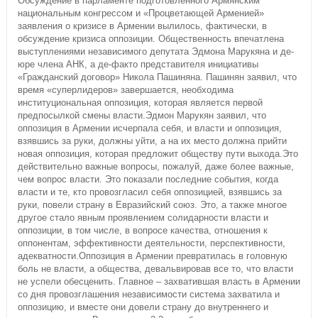
Обсуждение в парламенте подготовленного Армянским
национальным конгрессом и «Процветающей Арменией»
заявления о кризисе в Армении вылилось, фактически, в
обсуждение кризиса оппозиции. Общественность впечатлена
выступлениями независимого депутата Эдмона Марукяна и де-
юре члена АНК, а де-факто представителя инициативы
«Гражданский договор» Никола Пашиняна. Пашинян заявил, что
время «суперлидеров» завершается, необходима
институциональная оппозиция, которая является первой
предпосылкой смены власти.Эдмон Марукян заявил, что
оппозиция в Армении исчерпала себя, и власти и оппозиция,
взявшись за руки, должны уйти, а на их место должна прийти
новая оппозиция, которая предложит обществу пути выхода.Это
действительно важные вопросы, пожалуй, даже более важные,
чем вопрос власти. Это показали последние события, когда
власти и те, кто провозгласил себя оппозицией, взявшись за
руки, повели страну в Евразийский союз. Это, а также многое
другое стало явным проявлением солидарности власти и
оппозиции, в том числе, в вопросе качества, отношения к
оппонентам, эффективности деятельности, перспективности,
адекватности.Оппозиция в Армении превратилась в головную
боль не власти, а общества, девальвировав все то, что власти
не успели обесценить. Главное – захватившая власть в Армении
со дня провозглашения независимости система захватила и
оппозицию, и вместе они довели страну до внутреннего и