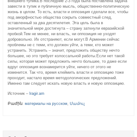
внешнего тупика.В последние 2-3 года была поставлена задача
завести в тупик и публичную мысль, общественно-политическую
жизнь в целом. То есть, власти и оппозиция сделали все, чтобы
под аморфностью общества сокрыть совместный след,
оставленный за два десятилетия. Эта цель была в
значительной мере достигнута – страну заткнули евразийской
пробкой.Тем не менее, ни власть, ни оппозиция не уходят
добровольно. Их отстраняют, если могут.В Армении сейчас
проблемы не с теми, кто должен уйти, а теми, кто может
устранить. Устранить – значит, предложить обществу нечто
большее, но это требует колоссальной работы.Если нет такой
силы, которая может предложить нечто большее, то даже если
вдруг оппозиция вознамерится уйти, ничего от этого не
изменится. Так что, время клеймить власти и оппозицию тоже
проходит, настало время методологических предложений.
Именно там следует искать новую власть и новую оппозицию.
Источник –
lragir.am
Բաժին
:
материалы на русском
,
Մամուլ