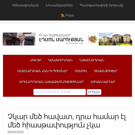
Կենսագրական
Լուսանկարներ
Պատգամավորի երդումը
Posts
ՍԿԻԶԲ
ԿԵՆՍԱԳՐԱԿԱՆ
ՆԱԽԸՆՏՐԱԿԱՆ
ՀԵՏԸՆՏՐԱԿԱՆ ՀԱՆԴԻՊՈՒՄՆԵՐ
ՄԱՄՈՒԼ
ՏԵՍԱՆՅՈՒԹԵՐ
ՕՐԵՆՍԴՐԱԿԱՆ ՆԱԽԱՁԵՌՆՈՒԹՅՈՒՆՆԵՐ
ԼՈՒՍԱՆԿԱՐՆԵՐ
Չկար մեծ հավատ, դրա համար էլ
մեծ հիասթափություն չկա
06/03/2015