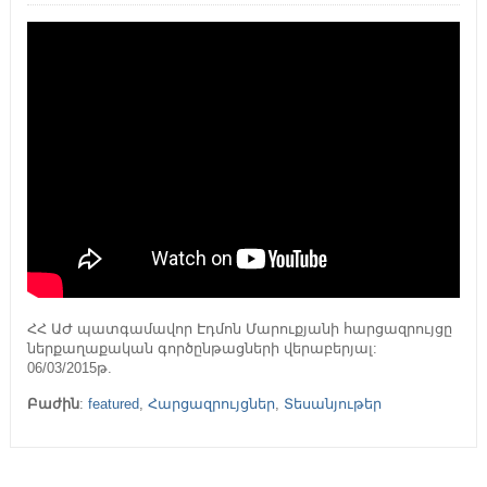
ՀՀ ԱԺ պատգամավոր Էդմոն Մարուքյանի հարցազրույցը
ներքաղաքական գործընթացների վերաբերյալ:
06/03/2015թ.
Բաժին
:
featured
,
Հարցազրույցներ
,
Տեսանյութեր