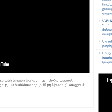
հում
քննա
տարաձ
ՄԱԿ Ա
Ղարա
ճգնա
մասի
Այս 
խորհ
Մենք
Խաժա
կազմ
քյանի ելույթը Եվրամիություն-Հայաստան
թյան հանձնաժողովի 15-րդ նիստի ընթացքում: