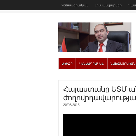
Կենսագրական
Լուսանկարներ
Պատ
ՍԿԻԶԲ
ԿԵՆՍԱԳՐԱԿԱՆ
ՆԱԽԸՆՏՐԱԿԱՆ
Հայաստանը ԵՏՄ ա
ժողովրդավարության
20/03/2015