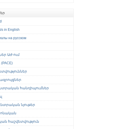
եր
ed
ls in English
иалы на русском
թներ ԱԺ-ում
(PACE)
ետվություններ
ազրույցներ
նտրական հանդիպումներ
լ
նտրական նյութեր
ոնական
կան հաշվետվություն