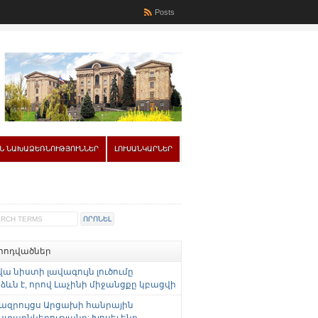
Posts
Ն ՆԱԽԱՁԵՌՆՈՒԹՅՈՒՆՆԵՐ
ԼՈՒՍԱՆԿԱՐՆԵՐ
 հոդվածներ
վա նիստի լավագույն լուծումը
ևն է, որով Լաչինի միջանցքը կբացվի
ազրույցս Արցախի հանրային
ստաընկերությանը: Խոսել ենք