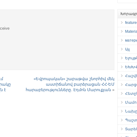
Խորագր
featur
eceive
Materia
матер
Այլ
Ելույ
ԵԽԽՎ 
Հաշվ
ւմ
«Եվրոպական» շաբաթվա շնորհիվ մեկ
երակը
աստիճանով բարձրացան ՀՀ-ԵՄ
Հարց
ն է
հարաբերությունները. Էդմոն Մարուքյան
»
Հետը
Մամու
Նախը
Պաշտ
Տարե