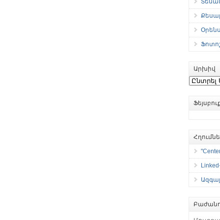
Տեսան
Քեսաբ
Օրեն
Ֆոտո
Արխիվ
Արխիվ
Ֆեյսբո
Հղումն
"Center
Linked
Ազգայ
Բաժանո