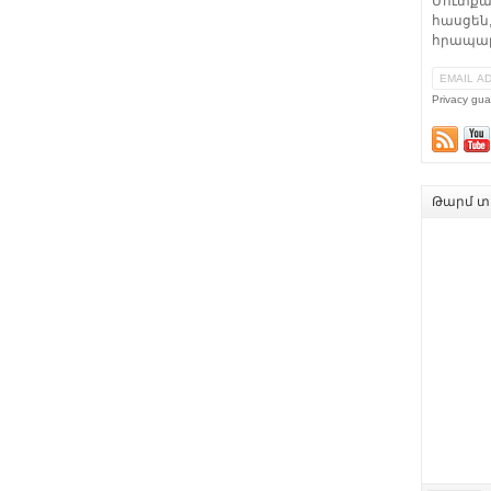
Մուտքա
հասցեն,
հրապար
Privacy gua
Թարմ տե