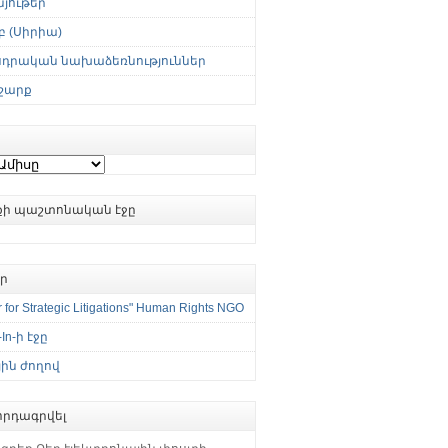
յութեր
 (Սիրիա)
սդրական նախաձեռնություններ
շարք
ւքի պաշտոնական էջը
եր
 for Strategic Litigations" Human Rights NGO
-In-ի էջը
ին ժողով
րդագրվել