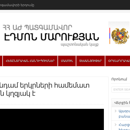
գամավորի երդումը
ՀԵՏԸՆՏՐԱԿԱՆ ՀԱՆԴԻՊՈՒՄՆԵՐ
ՄԱՄՈՒԼ
ՏԵՍԱՆՅՈՒԹԵՐ
ՕՐԵՆՍԴՐԱԿԱ
Որոնում
նդամ երկրների համեմատ
 կղզյակ է
Վերջին
Այսօր
բանաձ
Հարց
հեռու