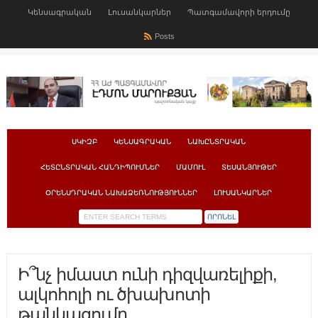
Կենսագրական
Լուսանկարներ
Պատգամավորի երդումը
Posts
ՍԿԻԶԲ
ԿԵՆՍԱԳՐԱԿԱՆ
ՆԱԽԸՆՏՐԱԿԱՆ
ՀԵՏԸՆՏՐԱԿԱՆ ՀԱՆԴԻՊՈՒՄՆԵՐ
ՄԱՄՈՒԼ
ՏԵՍԱՆՅՈՒԹԵՐ
ՕՐԵՆՍԴՐԱԿԱՆ ՆԱԽԱՁԵՌՆՈՒԹՅՈՒՆՆԵՐ
ԼՈՒՍԱՆԿԱՐՆԵՐ
Ի՞նչ իմաստ ունի դիզվառելիքի,
ալկոհոլի ու ծխախոտի
թանկացումը