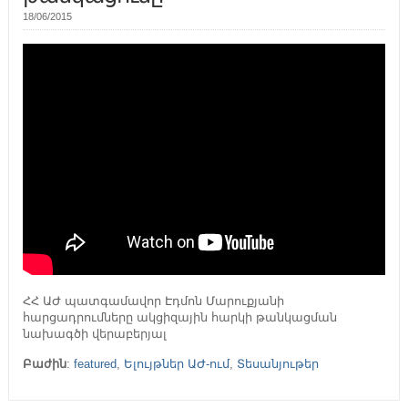
18/06/2015
ՀՀ ԱԺ պատգամավոր Էդմոն Մարուքյանի
հարցադրումները ակցիզային հարկի թանկացման
նախագծի վերաբերյալ
Բաժին
:
featured
,
Ելույթներ ԱԺ-ում
,
Տեսանյութեր