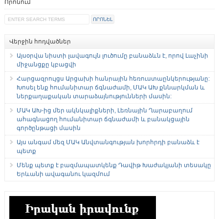
Որոնում
Վերջին հոդվածներ
Այսօրվա նիստի լավագույն լուծումը բանաձևն է, որով Լաչինի
միջանցքը կբացվի
Հարցազրույցս Արցախի հանրային հեռուստաընկերությանը:
Խոսել ենք հումանիտար ճգնաժամի, ՄԱԿ ԱԽ քննարկման և
ներքաղաքական տարաձայնությունների մասին:
ՄԱԿ ԱԽ-ից մեր ակնկալիքների, Լեռնային Ղարաբաղում
ահագնացող հումանիտար ճգնաժամի և բանակցային
գործընթացի մասին
Այս անգամ մեզ ՄԱԿ Անվտանգության խորհրդի բանաձև է
պետք
Մենք պետք է բազմապատկենք Դավիթ Խաժակյանի տեսակը
Երևանի ավագանու կազմում