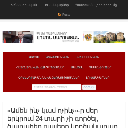
Կենսագրական
Լուսանկարներ
Պատգամավորի երդումը
Posts
ՍԿԻԶԲ
ԿԵՆՍԱԳՐԱԿԱՆ
ՆԱԽԸՆՏՐԱԿԱՆ
ՀԵՏԸՆՏՐԱԿԱՆ ՀԱՆԴԻՊՈՒՄՆԵՐ
ՄԱՄՈՒԼ
ՏԵՍԱՆՅՈՒԹԵՐ
ՕՐԵՆՍԴՐԱԿԱՆ ՆԱԽԱՁԵՌՆՈՒԹՅՈՒՆՆԵՐ
ԼՈՒՍԱՆԿԱՐՆԵՐ
«Ամեն ինչ կամ ոչինչ»-ը մեր
երկրում 24 տարի չի գործել,
ծայրահեղ քայլերը կործանարար