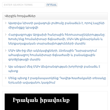
Վերջին հոդվածներ
Այսօրվա նիստի լավագույն լուծումը բանաձևն է, որով Լաչինի
միջանցքը կբացվի
Հարցազրույցս Արցախի հանրային հեռուստաընկերությանը:
Խոսել ենք հումանիտար ճգնաժամի, ՄԱԿ ԱԽ քննարկման և
ներքաղաքական տարաձայնությունների մասին:
ՄԱԿ ԱԽ-ից մեր ակնկալիքների, Լեռնային Ղարաբաղում
ահագնացող հումանիտար ճգնաժամի և բանակցային
գործընթացի մասին
Այս անգամ մեզ ՄԱԿ Անվտանգության խորհրդի բանաձև է
պետք
Մենք պետք է բազմապատկենք Դավիթ Խաժակյանի տեսակը
Երևանի ավագանու կազմում