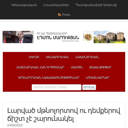
Կենսագրական
Լուսանկարներ
Պատգամավորի երդումը
Posts
ՍԿԻԶԲ
ԿԵՆՍԱԳՐԱԿԱՆ
ՆԱԽԸՆՏՐԱԿԱՆ
ՀԵՏԸՆՏՐԱԿԱՆ ՀԱՆԴԻՊՈՒՄՆԵՐ
ՄԱՄՈՒԼ
ՏԵՍԱՆՅՈՒԹԵՐ
ՕՐԵՆՍԴՐԱԿԱՆ ՆԱԽԱՁԵՌՆՈՒԹՅՈՒՆՆԵՐ
ԼՈՒՍԱՆԿԱՐՆԵՐ
Լարված մթնոլորտով ու դեմքերով
ճիշտ չէ շարունակել
23/06/2015