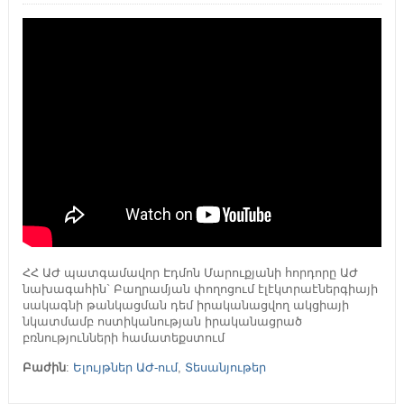
ՀՀ ԱԺ պատգամավոր Էդմոն Մարուքյանի հորդորը ԱԺ
նախագահին` Բաղրամյան փողոցում էլէկտրաէներգիայի
սակագնի թանկացման դեմ իրականացվող ակցիայի
նկատմամբ ոստիկանության իրականացրած
բռնությունների համատեքստում
Բաժին
:
Ելույթներ ԱԺ-ում
,
Տեսանյութեր