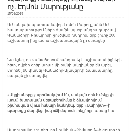
ոչ. Էդմոն Մարուքյանը
15/09/2015
ԱԺ անկախ պատգամավոր Էդմոն Մարուքյանն ԱԺ
հայտարարությունների ժամին այսօր անդրադարձավ
Վանաձորի Քիմպրոմի չլուծված խնդրին, երբ շուրջ 200
աշխատող ինը ամիս աշխատավարձ չի ստացել։
Նա նշեց, որ Վանաձորում հանդիպել է աշխատակիցների
հետ, ովքեր օրեր առաջ մի քանի ակցիաներ են արել,
փորձել են փակել Վանաձոր-Ալավերդի ճանապարհը,
սակայն չի ստացվել:
«Ակցիաները շարունակվում են, սակայն որևէ մեկը չի
լսում, խտրական վերաբերմունք է ձևավորվում
քիմիական մյուս հսկայի հանդեպ, երբ «Նաիրիտ»–ի
պարտքը մարվեց, իսկ «Քիմպրոմ»–ինը՝ ոչ»
,-ասաց նա:
Մարուքյանը շեշտեց, որ նույնիսկ «Քիմպրոմ»–ի գույքը չի