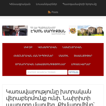
Կենսագրական
Լուսանկարներ
Պատգամավորի երդումը
Posts
ՍԿԻԶԲ
ԿԵՆՍԱԳՐԱԿԱՆ
ՆԱԽԸՆՏՐԱԿԱՆ
ՀԵՏԸՆՏՐԱԿԱՆ ՀԱՆԴԻՊՈՒՄՆԵՐ
ՄԱՄՈՒԼ
ՏԵՍԱՆՅՈՒԹԵՐ
ՕՐԵՆՍԴՐԱԿԱՆ ՆԱԽԱՁԵՌՆՈՒԹՅՈՒՆՆԵՐ
ԼՈՒՍԱՆԿԱՐՆԵՐ
Կառավարությունը խտրական
վերաբերմունք ունի. Նաիրիտի
պարտքը մարվեց, Քիմպրոմինը՝