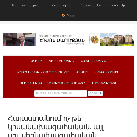
Կենսագրական
Լուսանկարներ
Պատգամավորի երդումը
Posts
ՍԿԻԶԲ
ԿԵՆՍԱԳՐԱԿԱՆ
ՆԱԽԸՆՏՐԱԿԱՆ
ՀԵՏԸՆՏՐԱԿԱՆ ՀԱՆԴԻՊՈՒՄՆԵՐ
ՄԱՄՈՒԼ
ՏԵՍԱՆՅՈՒԹԵՐ
ՕՐԵՆՍԴՐԱԿԱՆ ՆԱԽԱՁԵՌՆՈՒԹՅՈՒՆՆԵՐ
ԼՈՒՍԱՆԿԱՐՆԵՐ
Հայաստանում ոչ թե
կիսանախագահական, այլ
սուպերնախագահական