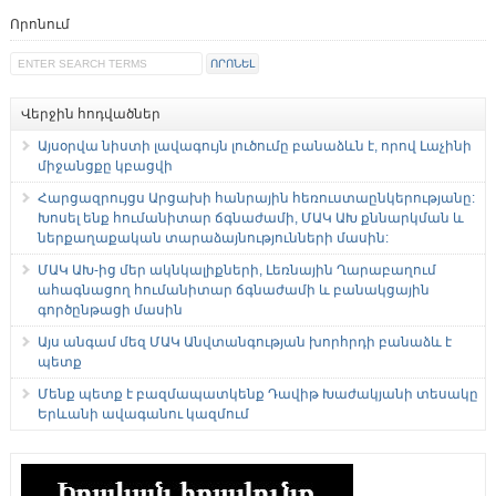
Որոնում
Վերջին հոդվածներ
Այսօրվա նիստի լավագույն լուծումը բանաձևն է, որով Լաչինի
միջանցքը կբացվի
Հարցազրույցս Արցախի հանրային հեռուստաընկերությանը:
Խոսել ենք հումանիտար ճգնաժամի, ՄԱԿ ԱԽ քննարկման և
ներքաղաքական տարաձայնությունների մասին:
ՄԱԿ ԱԽ-ից մեր ակնկալիքների, Լեռնային Ղարաբաղում
ահագնացող հումանիտար ճգնաժամի և բանակցային
գործընթացի մասին
Այս անգամ մեզ ՄԱԿ Անվտանգության խորհրդի բանաձև է
պետք
Մենք պետք է բազմապատկենք Դավիթ Խաժակյանի տեսակը
Երևանի ավագանու կազմում