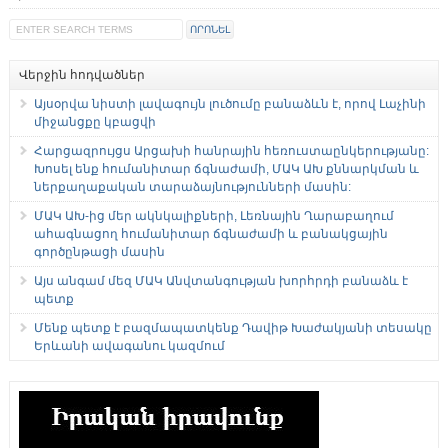
Վերջին հոդվածներ
Այսօրվա նիստի լավագույն լուծումը բանաձևն է, որով Լաչինի
միջանցքը կբացվի
Հարցազրույցս Արցախի հանրային հեռուստաընկերությանը:
Խոսել ենք հումանիտար ճգնաժամի, ՄԱԿ ԱԽ քննարկման և
ներքաղաքական տարաձայնությունների մասին:
ՄԱԿ ԱԽ-ից մեր ակնկալիքների, Լեռնային Ղարաբաղում
ահագնացող հումանիտար ճգնաժամի և բանակցային
գործընթացի մասին
Այս անգամ մեզ ՄԱԿ Անվտանգության խորհրդի բանաձև է
պետք
Մենք պետք է բազմապատկենք Դավիթ Խաժակյանի տեսակը
Երևանի ավագանու կազմում