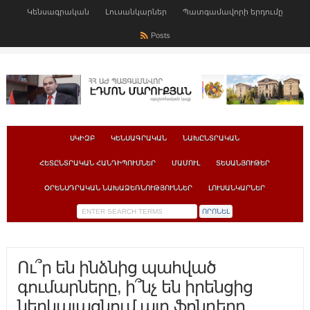
Կենսագրական
Լուսանկարներ
Պատգամավորի երդումը
Posts
ՍԿԻԶԲ
ԿԵՆՍԱԳՐԱԿԱՆ
ՆԱԽԸՆՏՐԱԿԱՆ
ՀԵՏԸՆՏՐԱԿԱՆ ՀԱՆԴԻՊՈՒՄՆԵՐ
ՄԱՄՈՒԼ
ՏԵՍԱՆՅՈՒԹԵՐ
ՕՐԵՆՍԴՐԱԿԱՆ ՆԱԽԱՁԵՌՆՈՒԹՅՈՒՆՆԵՐ
ԼՈՒՍԱՆԿԱՐՆԵՐ
Ու՞ր են ինձնից պահված
գումարները, ի՞նչ են իրենցից
ներկայացնում այդ ֆոնդերը